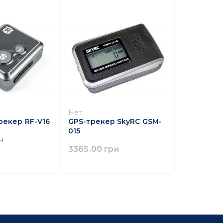
Нет
рекер RF-V16
GPS-трекер SkyRC GSM-
015
н
3365.00 грн