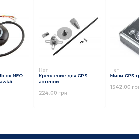
Нет
Нет
Ublox NEO-
Крепление для GPS
Мини GPS т
hawk4
антенны
1542.00 гр
224.00 грн