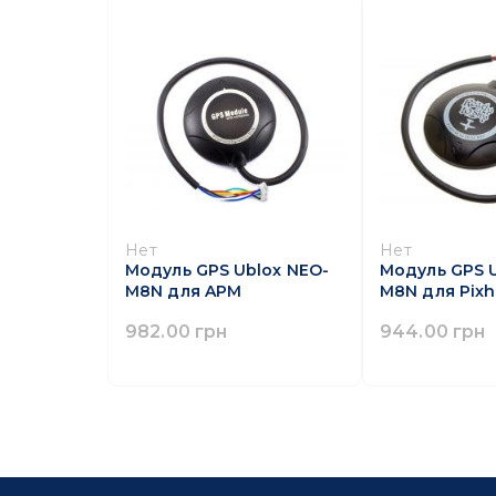
Нет
Нет
Модуль GPS Ublox NEO-
Модуль GPS 
M8N для APM
M8N для Pix
982.00 грн
944.00 грн