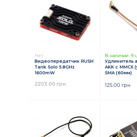
Нет
В наличии:
9
Видеопередатчик RUSH
Удлинитель 
Tank Solo 5.8GHz
AKK с MMCX (
1600mW
SMA (60мм)
2203.00 грн
125.00 грн