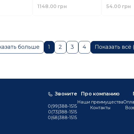
1148.00 грн
54.00 грн
казать больше
1
2
3
4
Показать всё 
Звоните
Про компанию
Наши преимущества
Опла
0(99)388-1515
Контакты
Воз
0(73)388-1515
0(68)388-1515