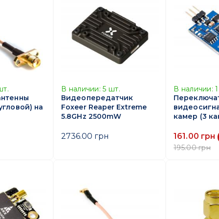
шт.
В наличии:
5
шт.
В наличии:
антенны
Видеопередатчик
Переключа
угловой) на
Foxeer Reaper Extreme
видеосигна
5.8GHz 2500mW
камер (3 ка
2736.00 грн
161.00 грн
195.00 грн