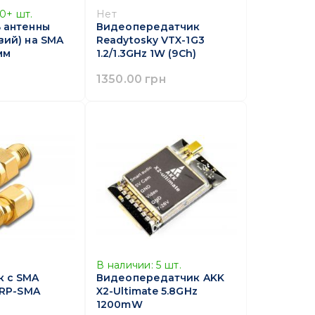
10+
шт.
Нет
 антенны
Видеопередатчик
вий) на SMA
Readytosky VTX-1G3
мм
1.2/1.3GHz 1W (9Ch)
1350.00 грн
В наличии:
5
шт.
 с SMA
Видеопередатчик AKK
 RP-SMA
X2-Ultimate 5.8GHz
1200mW