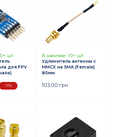
10+
шт.
В наличии:
10+
шт.
тель
Удлинитель антенны с
ла для FPV
MMCX на SMA (Female)
нала)
80мм
103.00 грн
-17%