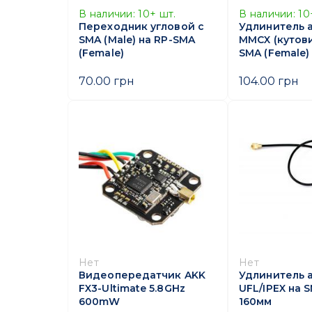
В наличии:
10+
шт.
В наличии:
10
Переходник угловой с
Удлинитель 
SMA (Male) на RP-SMA
MMCX (кутови
(Female)
SMA (Female)
70.00 грн
104.00 грн
Нет
Нет
Видеопередатчик AKK
Удлинитель 
FX3-Ultimate 5.8GHz
UFL/IPEX на 
600mW
160мм