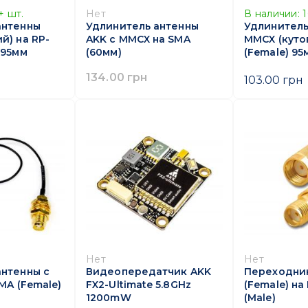
+
шт.
Нет
В наличии:
антенны
Удлинитель антенны
Удлинитель
й) на RP-
AKK с MMCX на SMA
MMCX (куто
 95мм
(60мм)
(Female) 95
134.00 грн
103.00 грн
Нет
Нет
антенны c
Видеопередатчик AKK
Переходник
SMA (Female)
FX2-Ultimate 5.8GHz
(Female) на
1200mW
(Male)