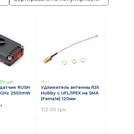
10+
шт.
Нет
датчик RUSH
Удлинитель антенны RJX
.8GHz 2500mW
Hobby с UFL/IPEX на SMA
(Female) 120мм
н
112.00 грн