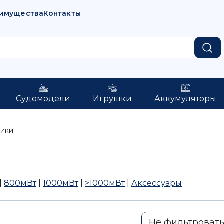
имущества
Контакты
Судомодели
Игрушки
Аккумуляторы
чики
|
800мВт
|
1000мВт
|
>1000мВт
|
Аксессуары
Не фильтроват