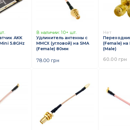
шт.
В наличии:
10+
шт.
Нет
атчик AKK
Удлинитель антенны с
Переходник
Mini 5.8GHz
MMCX (угловой) на SMA
(Female) на
(Female) 80мм
(Male)
60.00 грн
78.00 грн