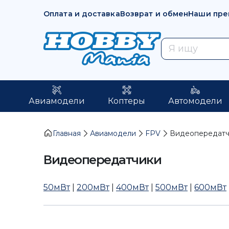
Оплата и доставка
Возврат и обмен
Наши пре
Авиамодели
Коптеры
Автомодели
Главная
Авиамодели
FPV
Видеопередат
Видеопередатчики
50мВт
|
200мВт
|
400мВт
|
500мВт
|
600мВт