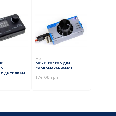
Нет
ый
Мини тестер для
ер
сервомеханизмов
 с дисплеем
174.00 грн