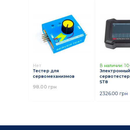
Нет
В наличии:
10
Тестер для
Электронны
сервомеханизмов
сервотестер 
ST8
98.00 грн
2326.00 грн