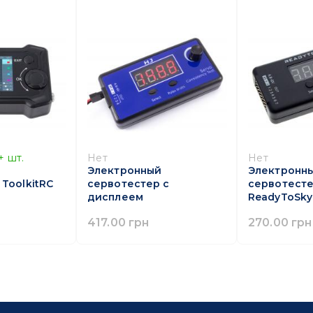
+
шт.
Нет
Нет
й
Электронный
Электронн
ToolkitRC
сервотестер с
сервотест
дисплеем
ReadyToSky
417.00 грн
270.00 грн