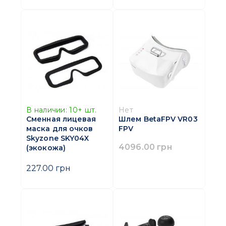
В наличии:
10+
шт.
Нет
Сменная лицевая
Шлем BetaFPV VR03
маска для очков
FPV
Skyzone SKY04X
4096.00 грн
(экокожа)
227.00 грн