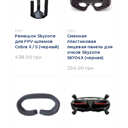
Нет
Нет
Ремешок Skyzone
Сменная
для FPV-шлемов
пластиковая
Cobra X / S (черный)
лицевая панель для
очков Skyzone
438.00 грн
SKY04X (черная)
254.00 грн