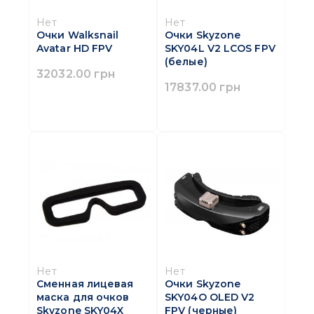
Нет
Нет
Очки Walksnail
Очки Skyzone
Avatar HD FPV
SKY04L V2 LCOS FPV
(белые)
32032.00 грн
17837.00 грн
Нет
Нет
Сменная лицевая
Очки Skyzone
маска для очков
SKY04O OLED V2
Skyzone SKY04X
FPV (черные)