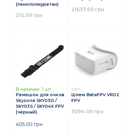
(пенополиуретан)
21637.00 грн
215.00 грн
В наличии:
1
шт.
Нет
Ремешок для очков
Шлем BetaFPV VR02
Skyzone SKY03O /
FPV
SKY03S / SKY04X FPV
3094.00 грн
(черный)
405.00 грн