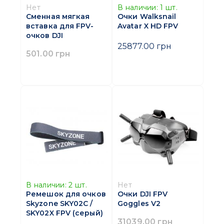
Нет
В наличии:
1
шт.
Сменная мягкая
Очки Walksnail
вставка для FPV-
Avatar X HD FPV
очков DJI
25877.00 грн
501.00 грн
В наличии:
2
шт.
Нет
Ремешок для очков
Очки DJI FPV
Skyzone SKY02C /
Goggles V2
SKY02X FPV (серый)
31039.00 грн