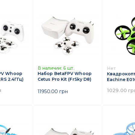
В наличии:
6
шт.
Нет
PV Whoop
Набор BetaFPV Whoop
Квадрокоп
LRS 2.4ГГц)
Cetus Pro Kit (FrSky D8)
Eachine E01
н
1029.00 гр
11950.00 грн