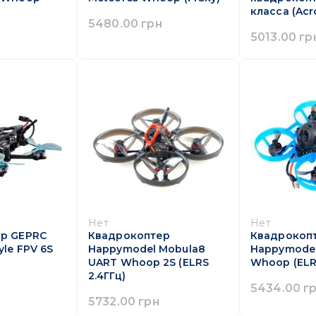
класcа (Acr
5480.00 грн
5013.00 гр
Нет
Нет
р GEPRC
Квадрокоптер
Квадрокоп
yle FPV 6S
Happymodel Mobula8
Happymodel
UART Whoop 2S (ELRS
Whoop (ELRS
2.4ГГц)
5434.00 г
5732.00 грн