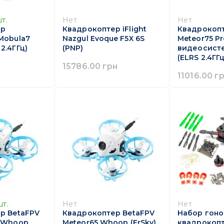
т.
Нет
Нет
ер
Квадрокоптер iFlight
Квадрокопт
Mobula7
Nazgul Evoque F5X 6S
Meteor75 Pr
2.4ГГц)
(PNP)
видеосисте
(ELRS 2.4ГГц
15786.00 грн
11016.00 г
шт.
Нет
Нет
р BetaFPV
Квадрокоптер BetaFPV
Набор гоно
o Whoop
Meteor65 Whoop (FrSky)
квадрокопт