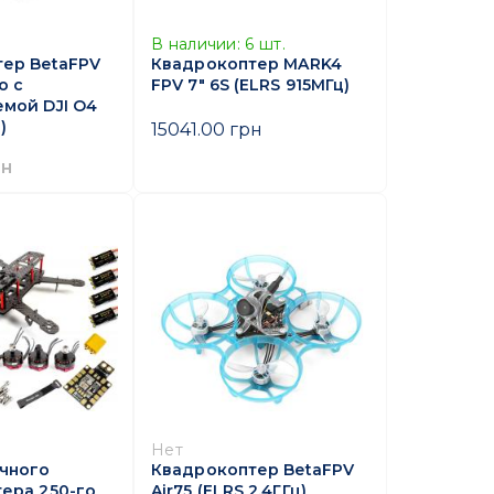
В наличии:
6
шт.
ер BetaFPV
Квадрокоптер MARK4
o с
FPV 7" 6S (ELRS 915МГц)
мой DJI O4
)
15041.00 грн
рн
Нет
чного
Квадрокоптер BetaFPV
ера 250-го
Air75 (ELRS 2.4ГГц)