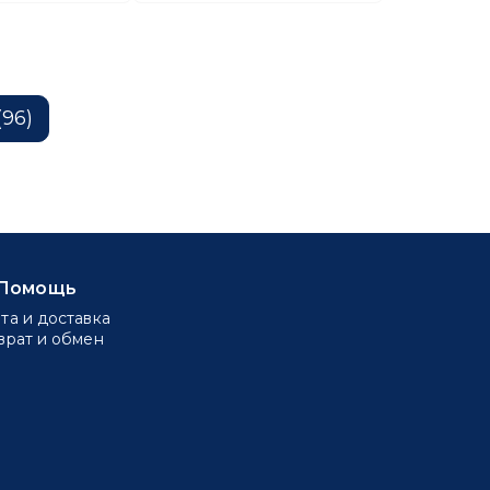
(96)
Помощь
та и доставка
врат и обмен