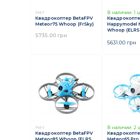
Нет
В наличии:
1
ш
Квадрокоптер BetaFPV
Квадрокопт
Meteor75 Whoop (FrSky)
Happymodel 
Whoop (ELRS 
5735.00 грн
5631.00 грн
Нет
В наличии:
2
Квадрокоптер BetaFPV
Квадрокопте
Meteor85 Whoop (ELRS
Meteor65 Pr