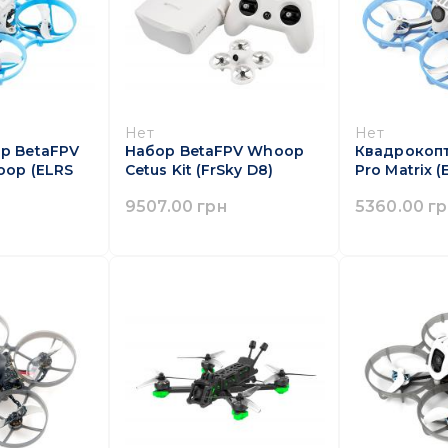
Нет
Нет
р BetaFPV
Набор BetaFPV Whoop
Квадрокопт
oop (ELRS
Cetus Kit (FrSky D8)
Pro Matrix (
9507.00 грн
5360.00 г