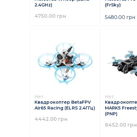
2.4GHz)
(FrSky)
4750.00 грн
5480.00 грн
Нет
Нет
Квадрокоптер BetaFPV
Квадрокопте
Air65 Racing (ELRS 2.4ГГц)
MARK5 Freest
(PNP)
4442.00 грн
6452.00 грн