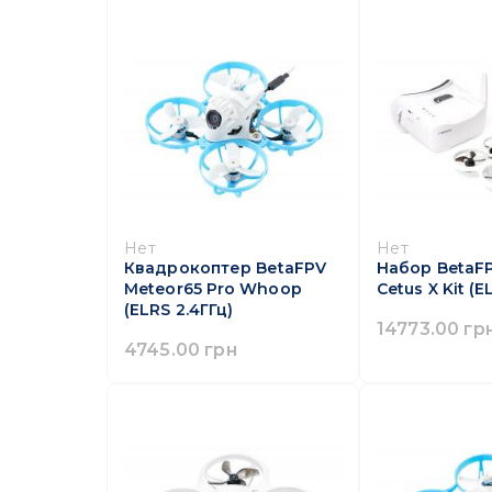
Нет
Нет
Квадрокоптер BetaFPV
Набор BetaF
Meteor65 Pro Whoop
Cetus X Kit (E
(ELRS 2.4ГГц)
14773.00 гр
4745.00 грн