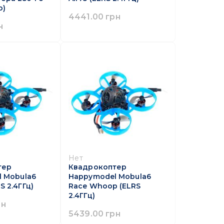
o)
4441.00 грн
н
Нет
тер
Квадрокоптер
 Mobula6
Happymodel Mobula6
 2.4ГГц)
Race Whoop (ELRS
2.4ГГц)
рн
5439.00 грн