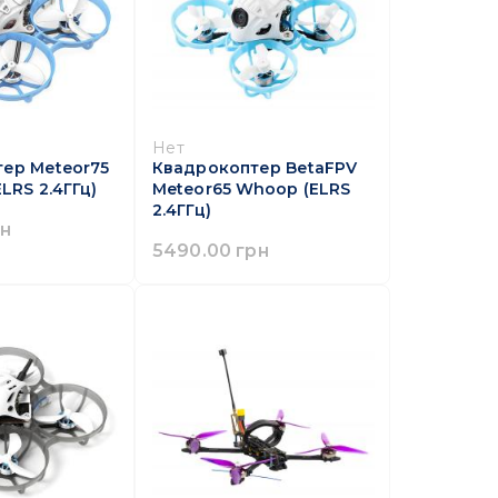
Нет
ер Meteor75
Квадрокоптер BetaFPV
ELRS 2.4ГГц)
Meteor65 Whoop (ELRS
2.4ГГц)
рн
5490.00 грн