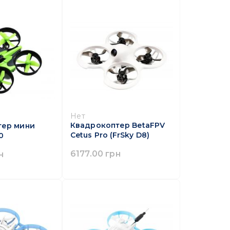
Нет
Квадрокоптер BetaFPV
тер мини
Cetus Pro (FrSky D8)
0
6177.00 грн
н