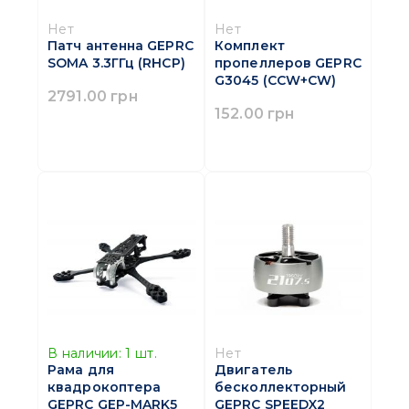
Нет
Нет
Патч антенна GEPRC
Комплект
SOMA 3.3ГГц (RHCP)
пропеллеров GEPRC
G3045 (CCW+CW)
2791.00 грн
152.00 грн
В наличии:
1
шт.
Нет
Рама для
Двигатель
квадрокоптера
бесколлекторный
GEPRC GEP-MARK5
GEPRC SPEEDX2