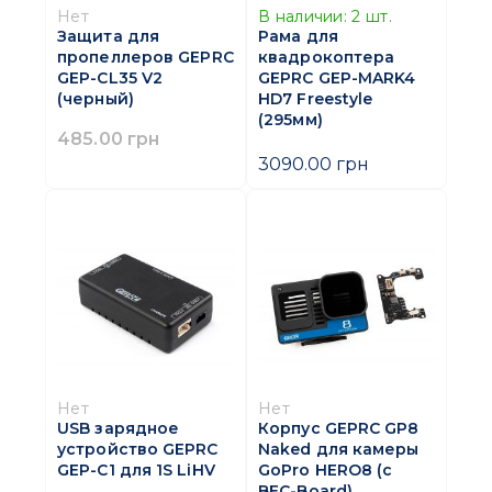
Нет
В наличии:
2
шт.
Защита для
Рама для
пропеллеров GEPRC
квадрокоптера
GEP-CL35 V2
GEPRC GEP-MARK4
(черный)
HD7 Freestyle
(295мм)
485.00 грн
3090.00 грн
Нет
Нет
USB зарядное
Корпус GEPRC GP8
устройство GEPRC
Naked для камеры
GEP-C1 для 1S LiHV
GoPro HERO8 (с
BEC-Board)