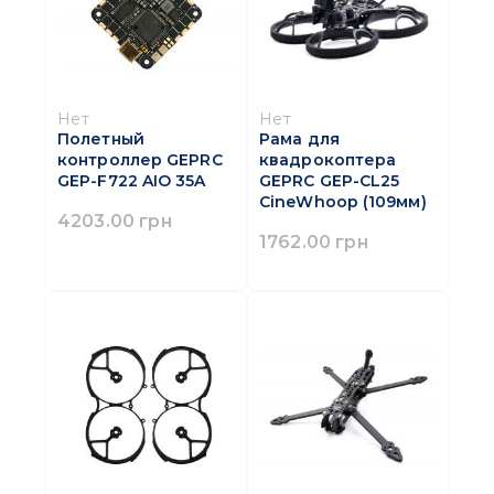
Нет
Нет
Полетный
Рама для
контроллер GEPRC
квадрокоптера
GEP-F722 AIO 35A
GEPRC GEP-CL25
CineWhoop (109мм)
4203.00 грн
1762.00 грн