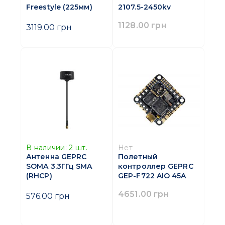
Freestyle (225мм)
2107.5-2450kv
1128.00 грн
3119.00 грн
В наличии:
2
шт.
Нет
Антенна GEPRC
Полетный
SOMA 3.3ГГц SMA
контроллер GEPRC
(RHCP)
GEP-F722 AIO 45A
4651.00 грн
576.00 грн