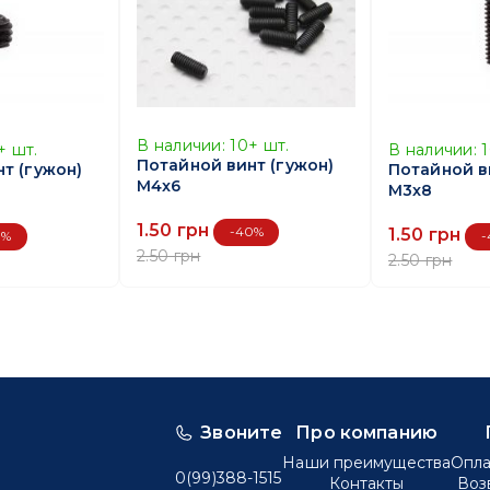
В наличии:
10+
шт.
+
шт.
В наличии:
Потайной винт (гужон)
т (гужон)
Потайной в
M4x6
M3x8
1.50 грн
1.50 грн
-40%
8%
-
2.50 грн
2.50 грн
Звоните
Про компанию
Наши преимущества
Опла
0(99)388-1515
Контакты
Воз