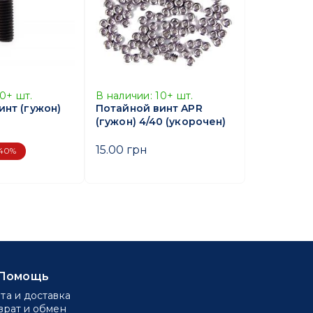
10+
шт.
В наличии:
10+
шт.
инт (гужон)
Потайной винт APR
(гужон) 4/40 (укорочен)
15.00 грн
40%
Помощь
та и доставка
врат и обмен