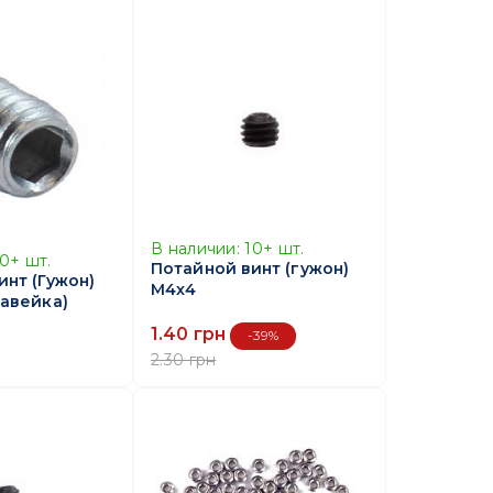
В наличии:
10+
шт.
10+
шт.
Потайной винт (гужон)
инт (Гужон)
M4x4
авейка)
1.40 грн
-39%
2.30 грн