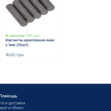
В наличии:
10+
шт.
Магниты-крепления 4мм
х 1мм (10шт)
16.00 грн
Помощь
та и доставка
врат и обмен