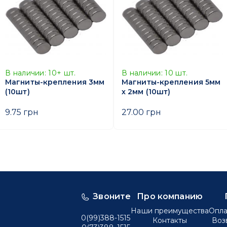
В наличии:
10+
шт.
В наличии:
10
шт.
Магниты-крепления 3мм
Магниты-крепления 5мм
(10шт)
х 2мм (10шт)
9.75 грн
27.00 грн
Звоните
Про компанию
Наши преимущества
Опла
0(99)388-1515
Контакты
Воз