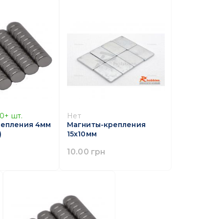
10+
шт.
Нет
репления 4мм
Магниты-крепления
)
15х10мм
10.00 грн