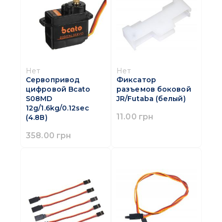
Нет
Нет
Сервопривод
Фиксатор
цифровой Bcato
разъемов боковой
S08MD
JR/Futaba (белый)
12g/1.6kg/0.12sec
11.00 грн
(4.8В)
358.00 грн