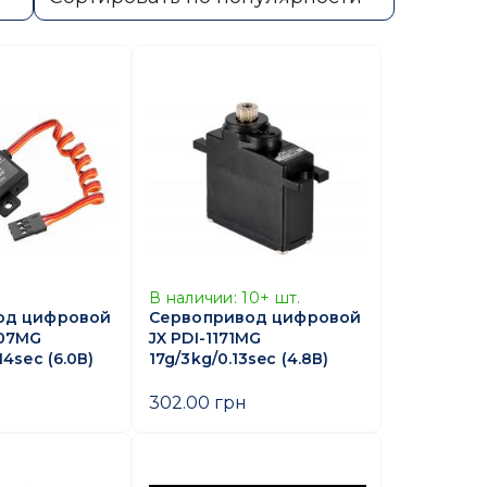
В наличии:
10+
шт.
од цифровой
Сервопривод цифровой
107MG
JX PDI-1171MG
14sec (6.0В)
17g/3kg/0.13sec (4.8В)
302.00 грн