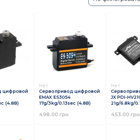
Нет
Нет
д цифровой
Сервопривод цифровой
Сервоприв
EMAX ES3054
JX PDI-HV2
ec (4.8В)
17g/3kg/0.13sec (4.8В)
21g/6.8kg/0.
498.00 грн
453.00 грн