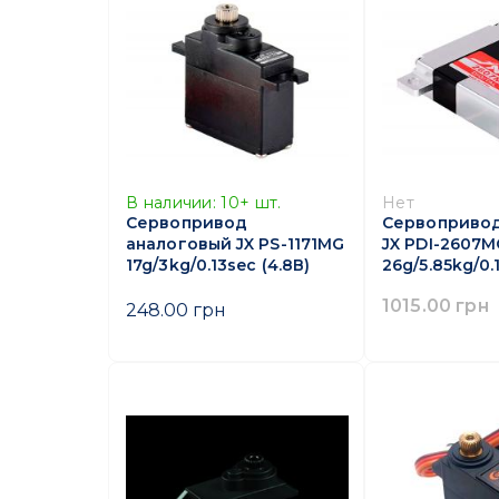
В наличии:
10+
шт.
Нет
Сервопривод
Сервоприво
аналоговый JX PS-1171MG
JX PDI-2607M
17g/3kg/0.13sec (4.8В)
26g/5.85kg/0.
1015.00 грн
248.00 грн