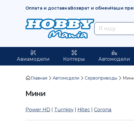
Оплата и доставка
Возврат и обмен
Наши пре
Авиамодели
Коптеры
Автомодели
Главная
Автомодели
Сервоприводы
Мин
Мини
Power HD
|
Turnigy
|
Hitec
|
Corona