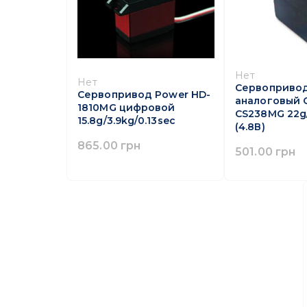
Нет
Нет
Сервоприво
Сервопривод Power HD-
аналоговый 
1810MG цифровой
CS238MG 22g/
15.8g/3.9kg/0.13sec
(4.8В)
865.00 грн
501.00 грн