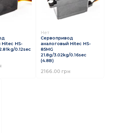
Нет
од
Сервопривод
Hitec HS-
аналоговый Hitec HS-
2.81kg/0.12sec
85MG
21.8g/3.02kg/0.16sec
(4.8В)
н
2166.00 грн