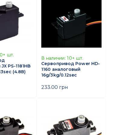
10+
шт.
В наличии:
10+
шт.
од
Сервопривод Power HD-
JX PS-1181HB
1160 аналоговый
13sec (4.8В)
16g/3kg/0.12sec
233.00 грн