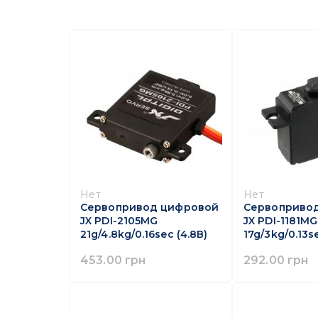
Нет
Нет
Сервопривод цифровой
Сервоприво
JX PDI-2105MG
JX PDI-1181MG
21g/4.8kg/0.16sec (4.8В)
17g/3kg/0.13s
453.00 грн
292.00 грн