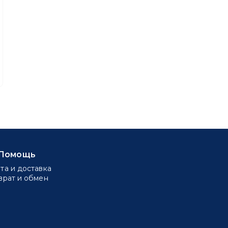
Помощь
та и доставка
врат и обмен