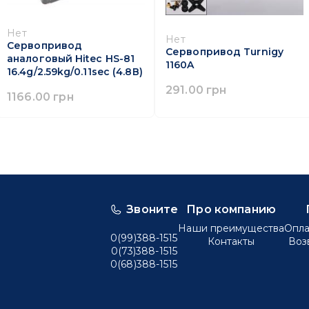
Нет
Нет
Сервопривод
Сервопривод Turnigy
аналоговый Hitec HS-81
1160A
16.4g/2.59kg/0.11sec (4.8В)
291.00 грн
1166.00 грн
Звоните
Про компанию
Наши преимущества
Опла
0(99)388-1515
Контакты
Воз
0(73)388-1515
0(68)388-1515