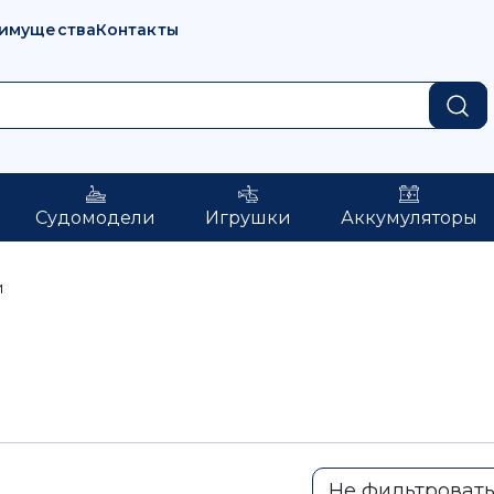
имущества
Контакты
Судомодели
Игрушки
Аккумуляторы
и
Не фильтроват