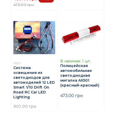
473.00 грн
В наличии:
1
шт.
Нет
Полицейская
Система
автомобильная
освещения из
светодиодная
светодиодов для
мигалка AX501
автомоделей 12 LED
(красный-красный)
Smart 1/10 Drift On
Road RC Car LED
473.00 грн
Lighting
901.00 грн