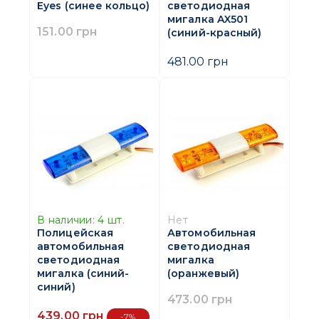
светодиодная
Eyes (синее кольцо)
мигалка AX501
151.00 грн
(синий-красный)
481.00 грн
В наличии:
4
шт.
Нет
Полицейская
Автомобильная
автомобильная
светодиодная
светодиодная
мигалка
мигалка (синий-
(оранжевый)
синий)
473.00 грн
439.00 грн
-7%