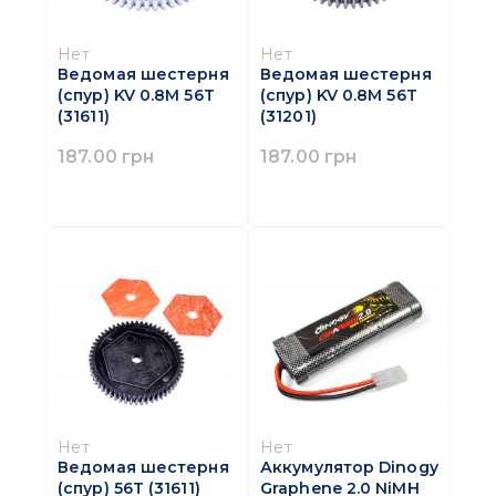
Нет
Нет
Ведомая шестерня
Ведомая шестерня
(спур) KV 0.8M 56T
(спур) KV 0.8M 56T
(31611)
(31201)
187.00 грн
187.00 грн
Нет
Нет
Ведомая шестерня
Аккумулятор Dinogy
(спур) 56T (31611)
Graphene 2.0 NiMH