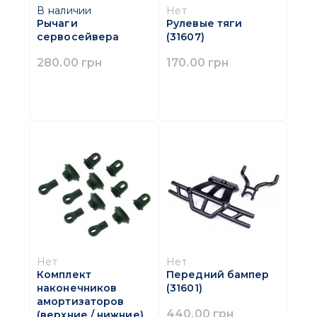
В наличии
Нет
Рычаги
Рулевые тяги
сервосейвера
(31607)
280.00 грн
170.00 грн
Нет
Нет
Комплект
Передний бампер
наконечников
(31601)
амортизаторов
440.00 грн
(верхние / нижние)