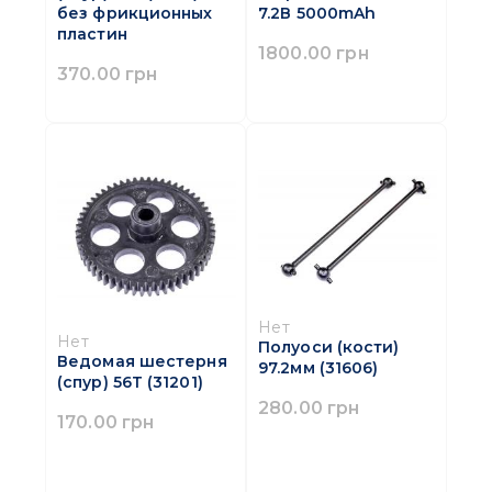
без фрикционных
7.2В 5000mAh
пластин
1800.00 грн
370.00 грн
Нет
Нет
Полуоси (кости)
Ведомая шестерня
97.2мм (31606)
(спур) 56Т (31201)
280.00 грн
170.00 грн