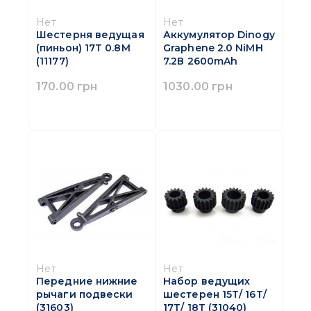
Нет
Нет
Шестерня ведущая
Аккумулятор Dinogy
(пиньон) 17T 0.8М
Graphene 2.0 NiMH
(11177)
7.2В 2600mAh
170.00 грн
1030.00 грн
Нет
Нет
Передние нижние
Набор ведущих
рычаги подвески
шестерен 15T/ 16Т/
(31603)
17Т/ 18Т (31040)