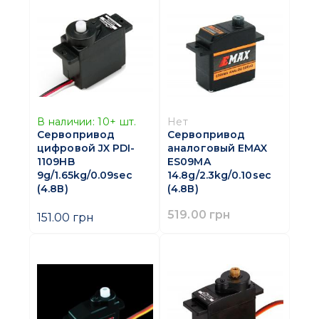
В наличии:
10+
шт.
Нет
Сервопривод
Сервопривод
цифровой JX PDI-
аналоговый EMAX
1109HB
ES09MA
9g/1.65kg/0.09sec
14.8g/2.3kg/0.10sec
(4.8В)
(4.8В)
519.00 грн
151.00 грн