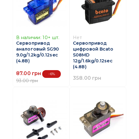
В наличии:
10+
шт.
Нет
Сервопривод
Сервопривод
аналоговый SG90
цифровой Bcato
9.0g/1.2kg/0.12sec
S08MD
(4.8В)
12g/1.6kg/0.12sec
(4.8В)
87.00 грн
-6%
358.00 грн
93.00 грн