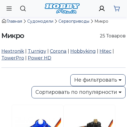
Главная
Судомодели
Сервоприводы
Микро
Микро
25
Товаров
Hextronik
|
Turnigy
|
Corona
|
Hobbyking
|
Hitec
|
TowerPro
|
Power HD
Не фильтровать
Сортировать по популярности