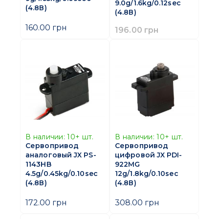
9.0g/1.6kg/0.12sec
(4.8В)
(4.8В)
160.00 грн
196.00 грн
В наличии:
10+
шт.
В наличии:
10+
шт.
Сервопривод
Сервопривод
аналоговый JX PS-
цифровой JX PDI-
1143HB
922MG
4.5g/0.45kg/0.10sec
12g/1.8kg/0.10sec
(4.8В)
(4.8В)
172.00 грн
308.00 грн