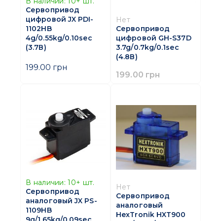
В наличии:
10+
шт.
Сервопривод
цифровой JX PDI-
Нет
1102HB
Сервопривод
4g/0.55kg/0.10sec
цифровой GH-S37D
(3.7В)
3.7g/0.7kg/0.1sec
(4.8В)
199.00 грн
199.00 грн
В наличии:
10+
шт.
Нет
Сервопривод
Сервопривод
аналоговый JX PS-
аналоговый
1109HB
HexTronik HXT900
9g/1.65kg/0.09sec