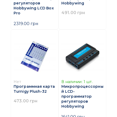
регуляторов
Hobbywing
Hobbywing LCD Box
491.00 грн
Pro
2319.00 грн
Нет
В наличии:
1
шт.
Программная карта
Микропроцессорны
Turnigy Plush-32
й LCD-
программатор
473.00 грн
регуляторов
Hobbywing
1641.00 грн