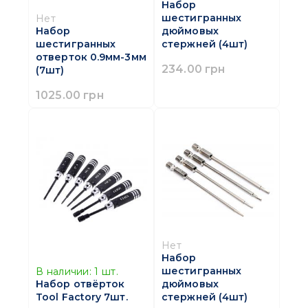
Набор
шестигранных
Нет
дюймовых
Набор
стержней (4шт)
шестигранных
отверток 0.9мм-3мм
234.00 грн
(7шт)
1025.00 грн
Нет
Набор
шестигранных
В наличии:
1
шт.
дюймовых
Набор отвёрток
стержней (4шт)
Tool Factory 7шт.