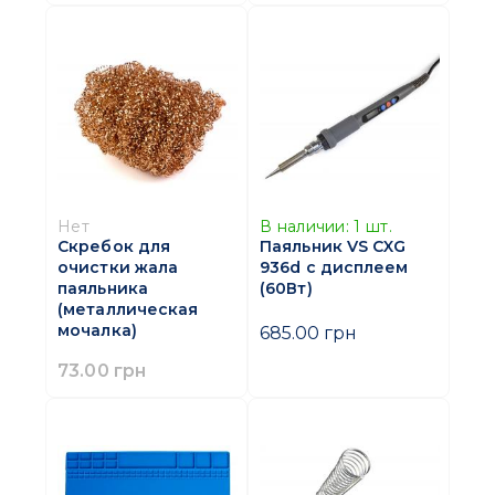
Нет
В наличии:
1
шт.
Скребок для
Паяльник VS CXG
очистки жала
936d с дисплеем
паяльника
(60Вт)
(металлическая
мочалка)
685.00 грн
73.00 грн