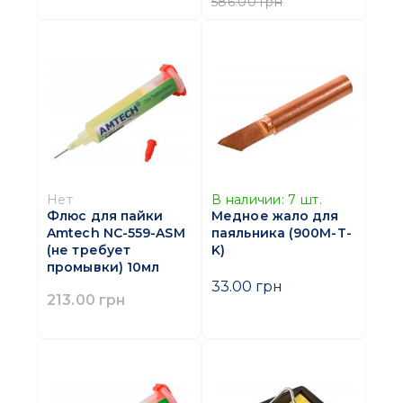
586.00 грн
Нет
В наличии:
7
шт.
Флюс для пайки
Медное жало для
Amtech NC-559-ASM
паяльника (900M-T-
(не требует
K)
промывки) 10мл
33.00 грн
213.00 грн