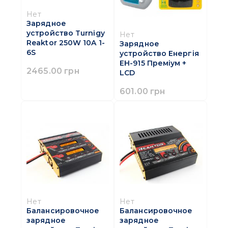
Нет
Зарядное
устройство Turnigy
Нет
Reaktor 250W 10A 1-
Зарядное
6S
устройство Енергія
ЕН-915 Премiум +
2465.00 грн
LCD
601.00 грн
Нет
Нет
Балансировочное
Балансировочное
зарядное
зарядное