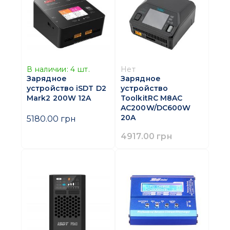
В наличии:
4
шт.
Нет
Зарядное
Зарядное
устройство iSDT D2
устройство
Mark2 200W 12A
ToolkitRC M8AC
AC200W/DC600W
20A
5180.00 грн
4917.00 грн