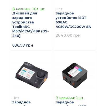
В наличии:
10+
шт.
Нет
Дисплей для
Зарядное
зарядного
устройство iSDT
устройства
608AC
ToolkitRC
AC50W/DC200W 8A
M6D/M7AC/M8P (DS-
2640.00 грн
240)
686.00 грн
Нет
В наличии:
5
шт.
Зарядное
Зарядное