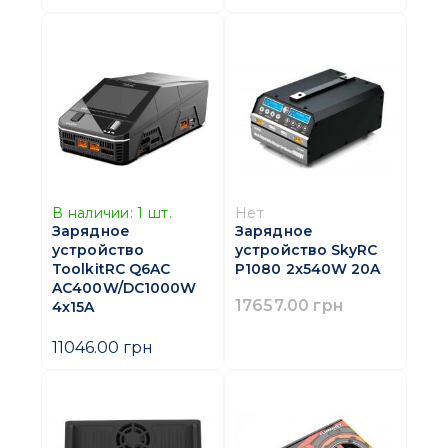
В наличии:
1
шт.
Нет
Зарядное
Зарядное
устройство
устройство SkyRC
ToolkitRC Q6AC
P1080 2x540W 20A
AC400W/DC1000W
17657.00 грн
4x15A
11046.00 грн