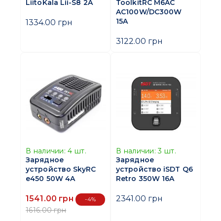
LiitoKala Lii-S8 2A
ToolkitRC M6AC
AC100W/DC300W
15A
1334.00 грн
3122.00 грн
В наличии:
4
шт.
В наличии:
3
шт.
Зарядное
Зарядное
устройство SkyRC
устройство iSDT Q6
e450 50W 4A
Retro 350W 16A
1541.00 грн
2341.00 грн
-4%
1616.00 грн