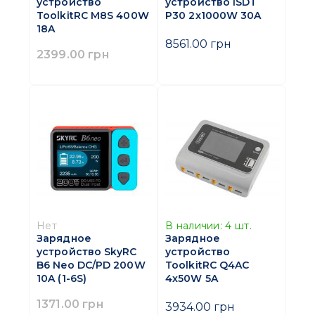
устройство
устройство iSDT
ToolkitRC M8S 400W
P30 2x1000W 30A
18A
8561.00 грн
2399.00 грн
Нет
В наличии:
4
шт.
Зарядное
Зарядное
устройство SkyRC
устройство
B6 Neo DC/PD 200W
ToolkitRC Q4AC
10A (1-6S)
4х50W 5A
1371.00 грн
3934.00 грн