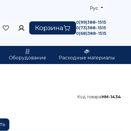
Рус
0(99)388-1515
Корзина
0(73)388-1515
0(68)388-1515
Оборудование
Расходные материалы
Код товара
HM-1434
ть