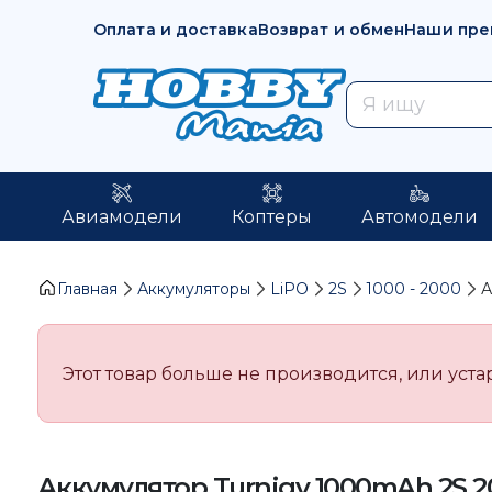
Оплата и доставка
Возврат и обмен
Наши пре
Авиамодели
Коптеры
Автомодели
Главная
Аккумуляторы
LiPO
2S
1000 - 2000
А
Этот товар больше не производится, или уста
Аккумулятор Turnigy 1000mAh 2S 2