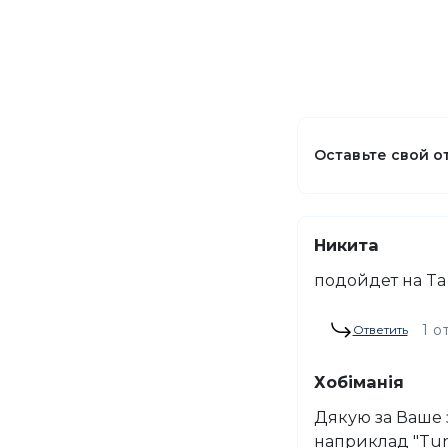
Оставьте свой о
Никита
подойдет на Ta
1 о
Ответить
Хобіманія
Дякую за Ваше з
наприклад "Turn