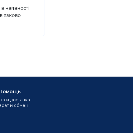
в наявності,
в'язково
Помощь
та и доставка
врат и обмен