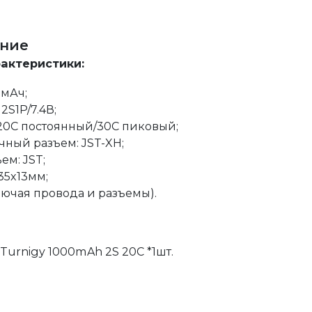
ние
рактеристики:
0мАч;
2S1P/7.4В;
 20C постоянный/30C пиковый;
ный разъем: JST-XH;
ем: JST;
35x13мм;
ключая провода и разъемы).
Turnigy 1000mAh 2S 20C *1шт.