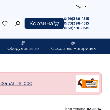
Рус
0(99)388-1515
Корзина
0(73)388-1515
0(68)388-1515
Оборудование
Расходные материалы
1000mAh 2S 100C
Код товара
HM-1594