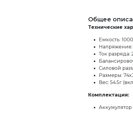
Общее описа
Технические ха
Емкость: 100
Напряжение: 
Ток разряда:
Балансировоч
Силовой разъ
Размеры: 74x
Вес: 54.5г (в
Комплектация:
Аккумулятор 