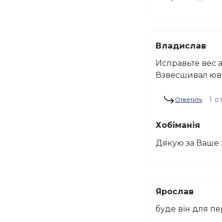
Владислав
Исправьте вес а
Взвесшивал ю
1 о
Ответить
Хобіманія
Дякую за Ваше 
Ярослав
буде він для п