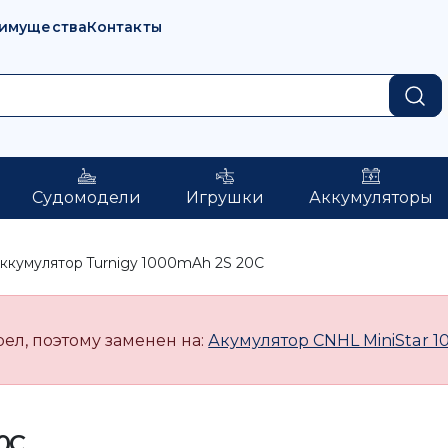
имущества
Контакты
Судомодели
Игрушки
Аккумуляторы
ккумулятор Turnigy 1000mAh 2S 20C
рел, поэтому заменен на:
Акумулятор CNHL MiniStar 
0C