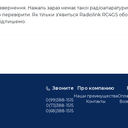
вернення. Нажаль зараз немає такої радіоапаратури 
перевірити. Як тільки з'явиться Radiolink RC4GS обо
відпишемо.
Звоните
Про компанию
Наши преимущества
Опла
0(99)388-1515
Контакты
Воз
0(73)388-1515
0(68)388-1515