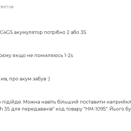
тветов
C4GS акумулятор потрібно 2 або 3S.
оєму якщо не помиляюсь 1-2s
ив, про акум забув :)
 підійде. Можна навіть більший поставити наприйк
h 3S для передавачів" код товару "HM-1095". Йього б