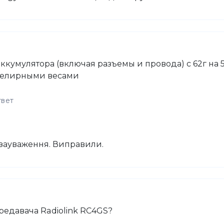
ккумулятора (включая разъемы и провода) с 62г на 5
велирными весами
твет
зауваження. Виправили.
ередавача Radiolink RC4GS?