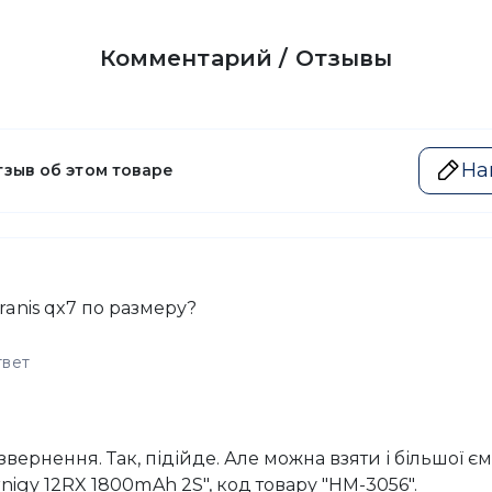
Комментарий / Отзывы
На
тзыв об этом товаре
ranis qx7 по размеру?
твет
вернення. Так, підійде. Але можна взяти і більшої єм
igy 12RX 1800mAh 2S", код товару "HM-3056".