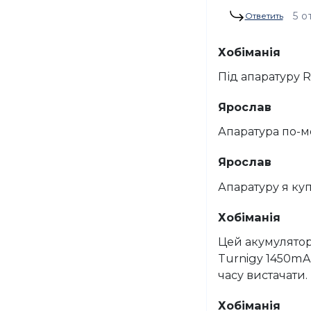
5 о
Ответить
Хобіманія
Під апаратуру R
Ярослав
Апаратура по-м
Ярослав
Апаратуру я куп
Хобіманія
Цей акумулятор
Turnigy 1450mA
часу вистачати.
Хобіманія