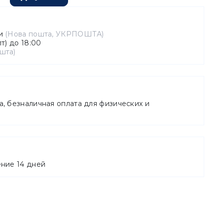
зи
(Нова пошта, УКРПОШТА)
т) до 18:00
шта)
а, безналичная оплата для физических и
ение 14 дней