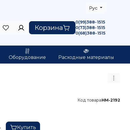
Рус
0(99)388-1515
Корзина
0(73)388-1515
0(68)388-1515
Оборудование
Расходные материалы
Код товара
HM-2192
Купить