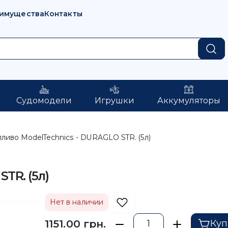
имущества
Контакты
Судомодели
Игрушки
Аккумуляторы
пливо ModelTechnics - DURAGLO STR. (5л)
TR. (5л)
Нет в наличии
1151.00 грн.
Куп