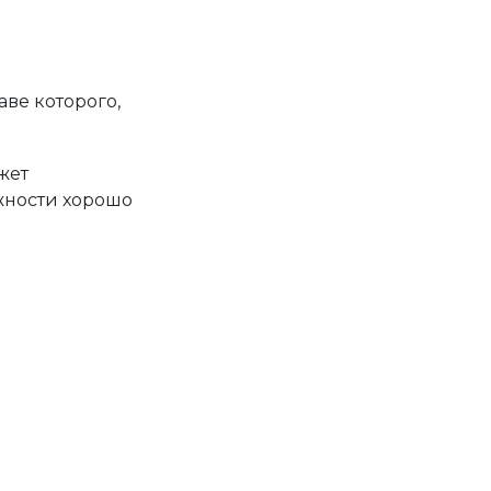
ве которого,
жет
жности хорошо