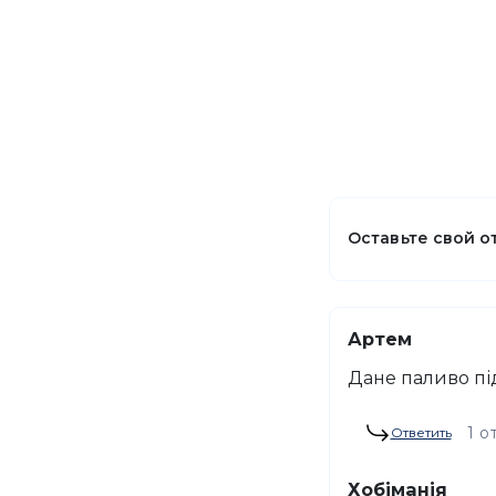
Оставьте свой о
Артем
Дане паливо під
1 о
Ответить
Хобіманія