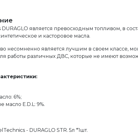
ние
s DURAGLO является превосходным топливом, в соста
синтетическое и касторовое масла.
во несомненно является лучшим в своем классе, мо
для работы различных ДВС, которые не имеют возмо
рактеристики:
;
асло: 6%;
 масло E.D.L: 9%.
lTechnics - DURAGLO STR. 5л *1шт.