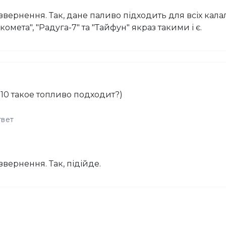
вернення. Так, дане паливо підходить для всіх кала
омета", "Радуга-7" та "Тайфун" якраз такими і є.
 10 такое топливо подходит?)
твет
вернення. Так, підійде.