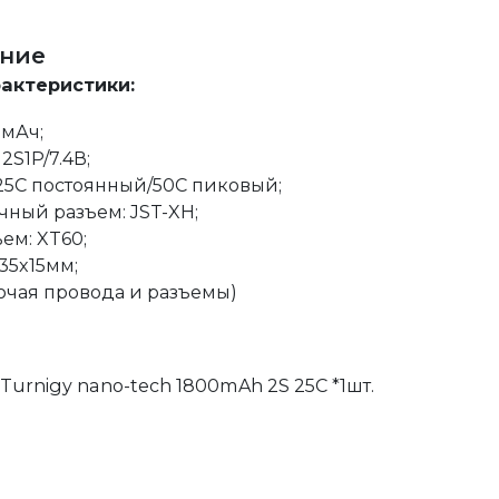
ние
рактеристики:
0мАч;
2S1P/7.4В;
 25C постоянный/50C пиковый;
ный разъем: JST-XH;
ем: XT60;
35x15мм;
ключая провода и разъемы)
Turnigy nano-tech 1800mAh 2S 25C *1шт.