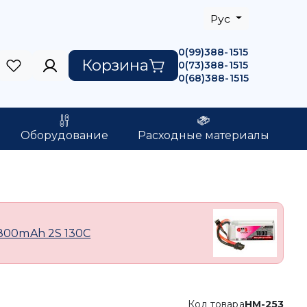
Рус
0(99)388-1515
Корзина
0(73)388-1515
0(68)388-1515
Оборудование
Расходные материалы
800mAh 2S 130C
Код товара
HM-253