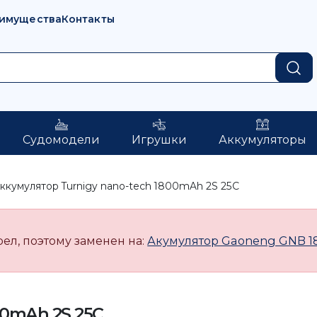
имущества
Контакты
Судомодели
Игрушки
Аккумуляторы
ккумулятор Turnigy nano-tech 1800mAh 2S 25C
рел, поэтому заменен на:
Акумулятор Gaoneng GNB 1
00mAh 2S 25C