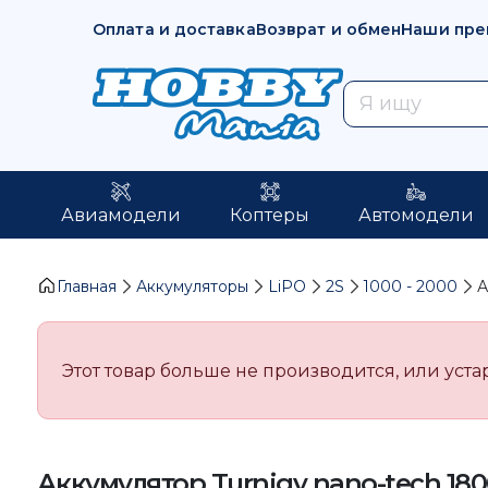
Оплата и доставка
Возврат и обмен
Наши пре
Авиамодели
Коптеры
Автомодели
Главная
Аккумуляторы
LiPO
2S
1000 - 2000
А
Этот товар больше не производится, или уста
Аккумулятор Turnigy nano-tech 18