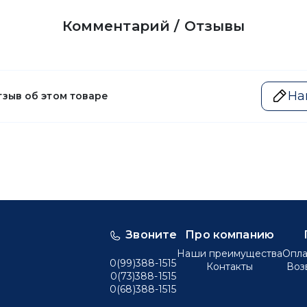
Комментарий / Отзывы
На
тзыв об этом товаре
Звоните
Про компанию
Наши преимущества
Опла
0(99)388-1515
Контакты
Воз
0(73)388-1515
0(68)388-1515