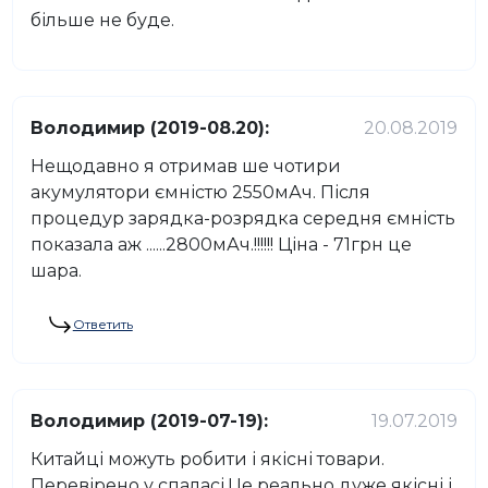
більше не буде.
Володимир (2019-08.20):
20.08.2019
Нещодавно я отримав ше чотири
акумулятори ємністю 2550мАч. Після
процедур зарядка-розрядка середня ємність
показала аж ......2800мАч.!!!!!! Ціна - 71грн це
шара.
Ответить
Володимир (2019-07-19):
19.07.2019
Китайці можуть робити і якісні товари.
Перевірено у спаласі.Це реально дуже якісні і