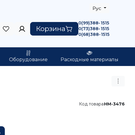
Рус
0(99)388-1515
Корзина
0(73)388-1515
0(68)388-1515
Оборудование
Расходные материалы
Код товара
HM-3476
ь