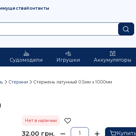
имущества
Контакты
Судомодели
Игрушки
Аккумуляторы
нь
Стержни
Стержень латунный 0.5мм x 1000мм
м
Нет в наличии
32.00 грн.
Купит