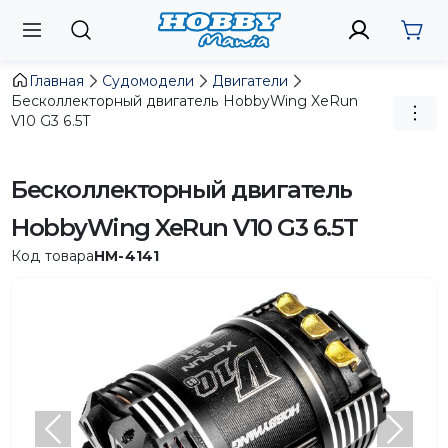
Главная
Судомодели
Двигатели
Бесколлекторный двигатель HobbyWing XeRun
V10 G3 6.5T
Бесколлекторный двигатель
HobbyWing XeRun V10 G3 6.5T
Код товара
HM-4141
Предыдущий
След