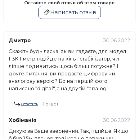
Оставьте свой отзыв об этом товаре
Написать отзыв
Дмитро
30.06.2022
Скажіть будь ласка, як ви гадаєте, для моделі
F3K 1 метр підійде на кіль і стабілізатор, чи
ліпше подивитись щось більш потужне? І
друге питання, ви продаєте цифрову чи
аналогову версію? Бо на першій фото
написано "digital", а на другій "analog"
1 ответ
Ответить
Хобіманія
30.06.2022
Дякую за Ваше звернення. Так, підійде. Якщо
б був 1.5м планер, тоді краще потужнішу.