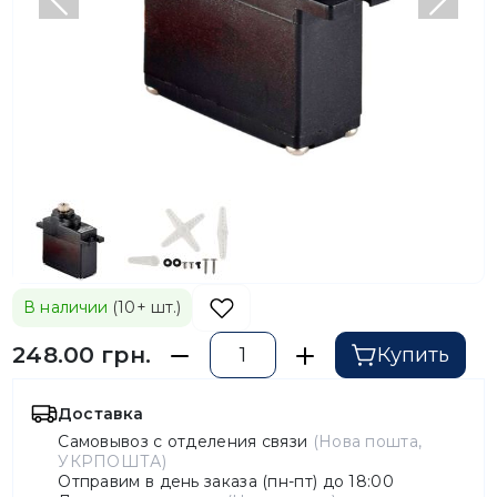
Предыдущий
След
В наличии
(10+ шт.)
248.00 грн.
Купить
Доставка
Самовывоз с отделения связи
(Нова пошта,
УКРПОШТА)
Отправим в день заказа (пн-пт) до 18:00