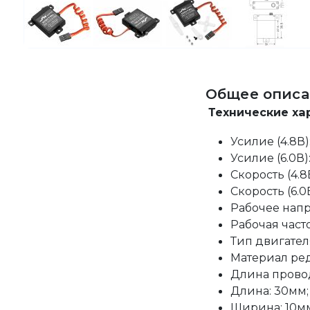
Общее описа
Технические ха
Усилие (4.8В):
Усилие (6.0В):
Скорость (4.8В
Скорость (6.0В
Рабочее напря
Рабочая часто
Тип двигател
Материал ред
Длина провод
Длина: 30мм;
Ширина: 10м