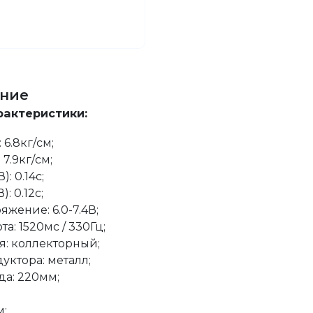
ние
рактеристики:
 6.8кг/см;
 7.9кг/см;
): 0.14с;
): 0.12с;
жение: 6.0-7.4В;
та: 1520мс / 330Гц;
я: коллекторный;
уктора: металл;
а: 220мм;
м;