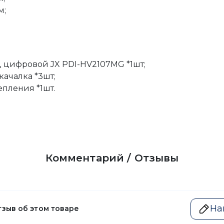
м;
 цифровой JX PDI-HV2107MG *1шт;
качалка *3шт;
пления *1шт.
Комментарий / Отзывы
На
тзыв об этом товаре