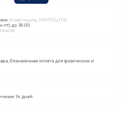
вязи
(Нова пошта, УКРПОШТА)
н-пт) до 18:00
 пошта)
ара, безналичная оплата для физических и
ечение 14 дней