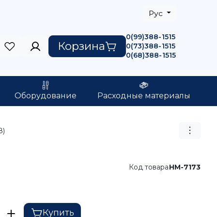
Рус
0(99)388-1515
Корзина
0(73)388-1515
0(68)388-1515
Оборудование
Расходные материалы
В)
Код товара
HM-7173
Купить