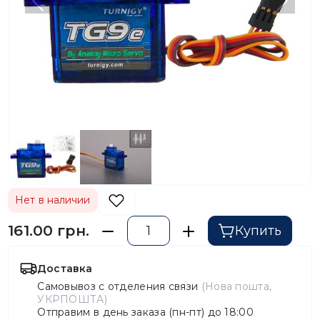
Предыдущий
След
Нет в наличии
161.00 грн.
Купить
Доставка
Самовывоз с отделения связи
(Нова пошта,
УКРПОШТА)
Отправим в день заказа (пн-пт) до 18:00