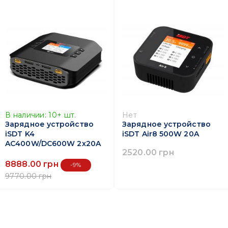
В наличии:
10+
шт.
Нет
Зарядное устройство
Зарядное устройство
iSDT K4
iSDT Air8 500W 20A
AC400W/DC600W 2x20A
2520.00 грн
8888.00 грн
-9%
9770.00 грн