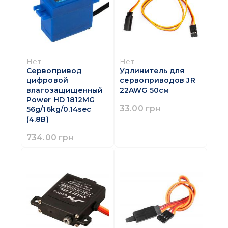
Нет
Нет
Удлинитель для
Сервопривод
сервоприводов JR
цифровой
22AWG 50см
влагозащищенный
Power HD 1812MG
33.00 грн
56g/16kg/0.14sec
(4.8В)
734.00 грн