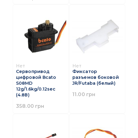
Нет
Нет
Сервопривод
Фиксатор
цифровой Bcato
разъемов боковой
S08MD
JR/Futaba (белый)
12g/1.6kg/0.12sec
11.00 грн
(4.8В)
358.00 грн