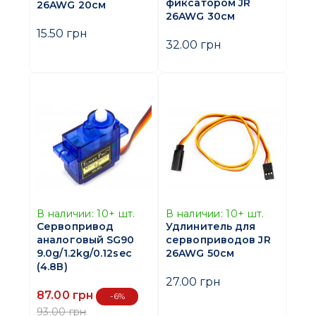
фиксатором JR
26AWG 20см
26AWG 30см
15.50 грн
32.00 грн
В наличии:
10+
шт.
В наличии:
10+
шт.
Сервопривод
Удлинитель для
аналоговый SG90
сервоприводов JR
9.0g/1.2kg/0.12sec
26AWG 50см
(4.8В)
27.00 грн
87.00 грн
-6%
93.00 грн