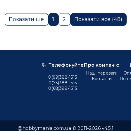
Показати ще
1
2
Показати все (48)
Телефонуйте
Про компанію
Наші переваги
Опл
0(99)388-1515
Контакти
Пове
0(73)388-1515
0(68)388-1515
@hobbymania.com.ua © 2011-2026 v4.5.1