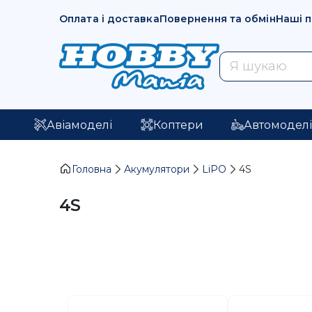
Оплата і доставка
Повернення та обмін
Наші 
Авіамоделі
Коптери
Автомодел
Головна
Акумулятори
LiPO
4S
4S