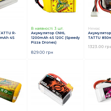
В наявності:
3
шт.
Немає
TATTU R-
Акумулятор CNHL
Акумулятор
50mAh 4S
1200mAh 4S 120C (Speedy
TATTU 850m
Pizza Drones)
1323.00 гр
829.00 грн