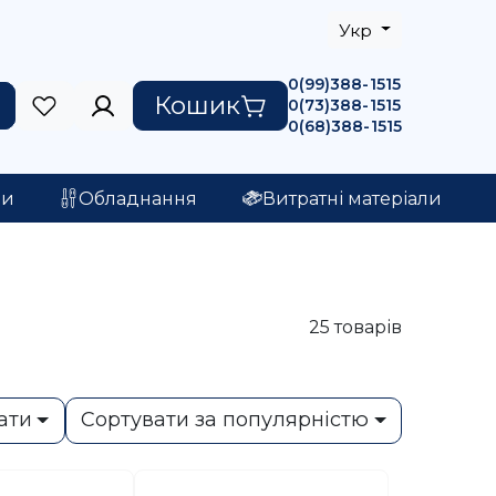
Укр
0(99)388-1515
Кошик
0(73)388-1515
0(68)388-1515
ри
Обладнання
Витратні матеріали
25
товарів
ати
Сортувати за популярністю