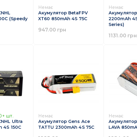
Немає
Немає
CNHL
Акумулятор BetaFPV
Акумулятор
00C (Speedy
XT60 850mAh 4S 75C
2200mAh 4S 
Series)
947.00 грн
1131.00 грн
0+
шт.
Немає
Немає
NHL Ultra
Акумулятор Gens Ace
Акумулятор
h 4S 150C
TATTU 2300mAh 4S 75C
LAVA 850mA