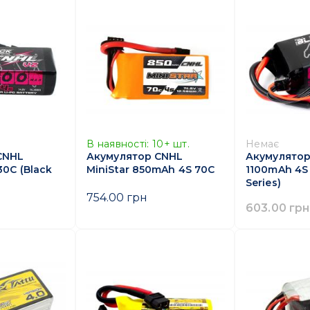
В наявності:
10+
шт.
Немає
CNHL
Акумулятор CNHL
Акумулятор
30C (Black
MiniStar 850mAh 4S 70C
1100mAh 4S 
Series)
754.00 грн
603.00 грн