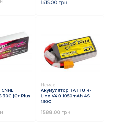
н
1415.00 грн
Немає
 CNHL
Акумулятор TATTU R-
 30C (G+ Plus
Line V4.0 1050mAh 4S
130C
рн
1588.00 грн