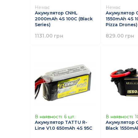
Немає
Немає
Акумулятор CNHL
Акумулятор 
2000mAh 4S 100C (Black
1550mAh 4S 1
Series)
Pizza Drones)
1131.00 грн
829.00 грн
В наявності:
6
шт.
В наявності:
1
Акумулятор TATTU R-
Акумулятор C
Line V1.0 650mAh 4S 95C
Black 1550mA