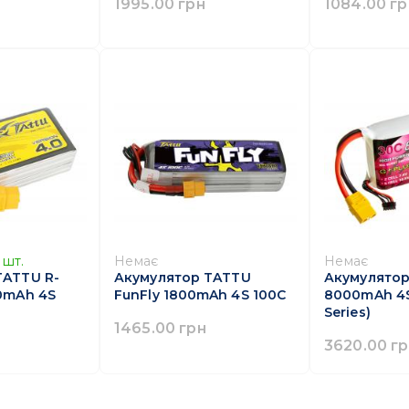
1995.00 грн
1084.00 гр
шт.
Немає
Немає
TATTU R-
Акумулятор TATTU
Акумулятор
00mAh 4S
FunFly 1800mAh 4S 100C
8000mAh 4S
Series)
1465.00 грн
3620.00 г