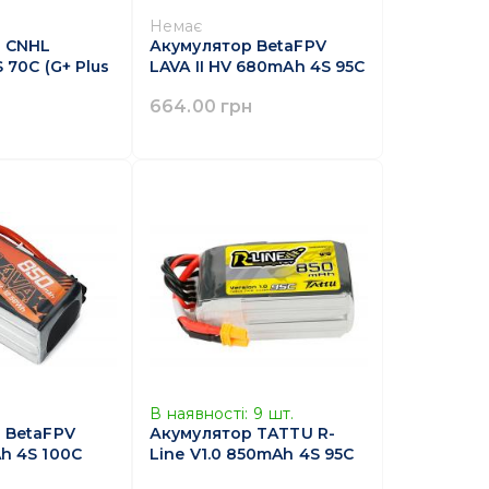
Немає
 CNHL
Акумулятор BetaFPV
70C (G+ Plus
LAVA II HV 680mAh 4S 95C
664.00 грн
В наявності:
9
шт.
 BetaFPV
Акумулятор TATTU R-
h 4S 100C
Line V1.0 850mAh 4S 95C