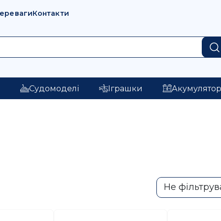
переваги
Контакти
і
Судомоделі
Іграшки
Акумулято
Не фільтрув