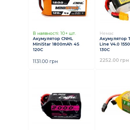
В наявності:
10+
шт.
Немає
Акумулятор CNHL
Акумулятор 
MiniStar 1800mAh 4S
Line V4.0 15
120C
130C
2252.00 грн
1131.00 грн