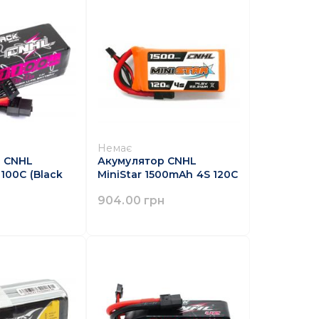
Немає
 CNHL
Акумулятор CNHL
100C (Black
MiniStar 1500mAh 4S 120C
904.00 грн