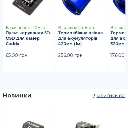
В наявності:
10+
шт.
В наявності:
6
шт.
В наявно
Пульт керування 5D-
Термозбіжна плівка
Термозб
OSD для камер
для акумуляторів
для аку
Caddx
420мм (1м)
320мм (
65.00 грн
256.00 грн
176.00 
Новинки
Дивитись всі