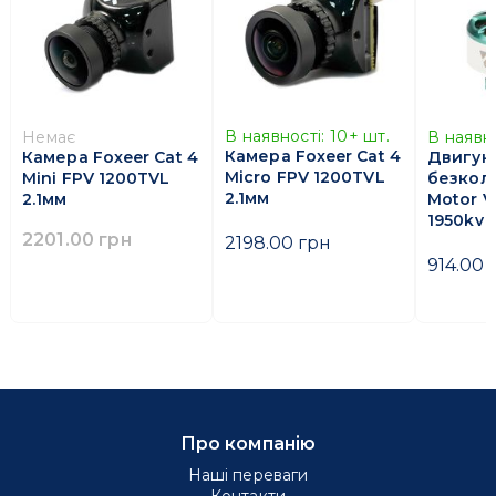
В наявності:
10+
шт.
В наявно
Немає
Камера Foxeer Cat 4
Двигун
Камера Foxeer Cat 4
Micro FPV 1200TVL
безкол
Mini FPV 1200TVL
2.1мм
Motor V
2.1мм
1950kv 
2201.00 грн
2198.00 грн
914.00 
Про компанію
Наші переваги
Контакти