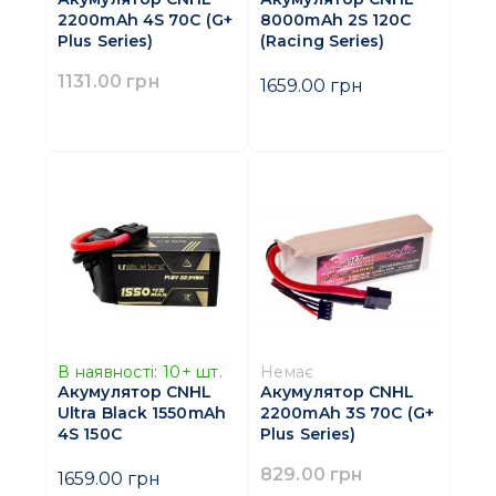
2200mAh 4S 70C (G+
8000mAh 2S 120C
Plus Series)
(Racing Series)
1131.00 грн
1659.00 грн
В наявності:
10+
шт.
Немає
Акумулятор CNHL
Акумулятор CNHL
Ultra Black 1550mAh
2200mAh 3S 70C (G+
4S 150C
Plus Series)
829.00 грн
1659.00 грн