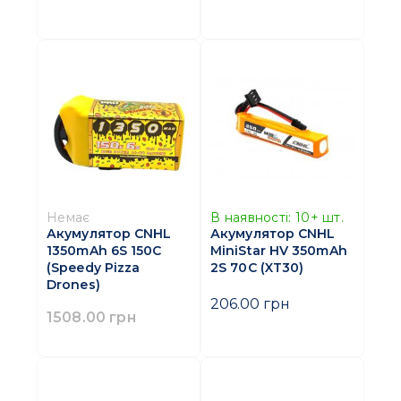
Немає
В наявності:
10+
шт.
Акумулятор CNHL
Акумулятор CNHL
1350mAh 6S 150C
MiniStar HV 350mAh
(Speedy Pizza
2S 70C (XT30)
Drones)
206.00 грн
1508.00 грн