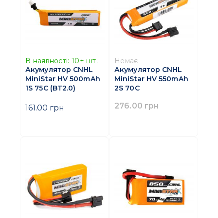
В наявності:
10+
шт.
Немає
Акумулятор CNHL
Акумулятор CNHL
MiniStar HV 500mAh
MiniStar HV 550mAh
1S 75C (BT2.0)
2S 70C
276.00 грн
161.00 грн