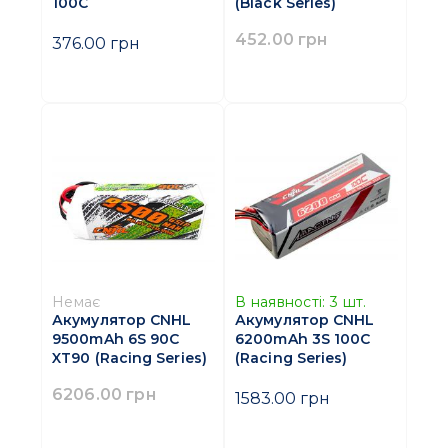
100C
(Black Series)
452.00 грн
376.00 грн
Немає
В наявності:
3
шт.
Акумулятор CNHL
Акумулятор CNHL
9500mAh 6S 90C
6200mAh 3S 100C
XT90 (Racing Series)
(Racing Series)
6206.00 грн
1583.00 грн