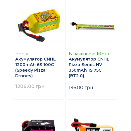
Немає
В наявності:
10+
шт.
Акумулятор CNHL
Акумулятор CNHL
1200mAh 6S 100C
Pizza Series HV
(Speedy Pizza
350mAh 1S 75C
Drones)
(BT2.0)
1206.00 грн
196.00 грн