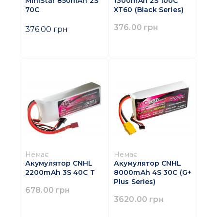
MiniStar 850mAh 2S
1300mAh 2S 100C
70C
XT60 (Black Series)
376.00 грн
376.00 грн
Немає
Немає
Акумулятор CNHL
Акумулятор CNHL
2200mAh 3S 40C T
8000mAh 4S 30C (G+
Plus Series)
678.00 грн
3620.00 грн