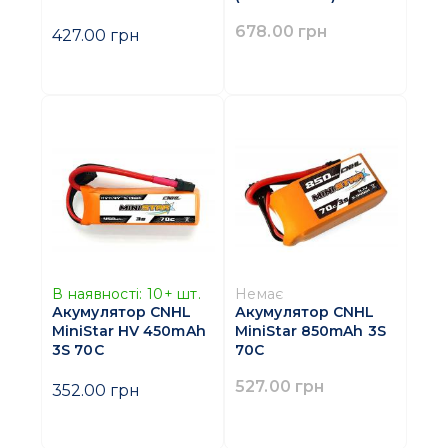
678.00 грн
427.00 грн
В наявності:
10+
шт.
Немає
Акумулятор CNHL
Акумулятор CNHL
MiniStar HV 450mAh
MiniStar 850mAh 3S
3S 70C
70C
527.00 грн
352.00 грн