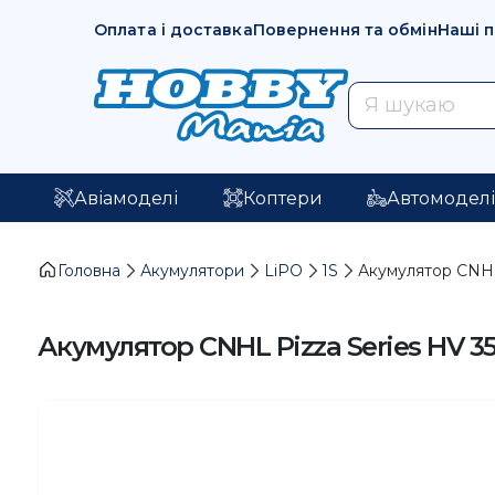
Оплата і доставка
Повернення та обмін
Наші 
Авіамоделі
Коптери
Автомодел
Головна
Акумулятори
LiPO
1S
Акумулятор CNHL 
Акумулятор CNHL Pizza Series HV 35