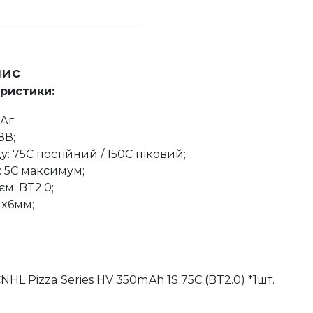
пис
еристики:
Аг;
8В;
: 75C постійний / 150C піковий;
: 5C максимум;
м: BT2.0;
1x6мм;
HL Pizza Series HV 350mAh 1S 75C (BT2.0) *1шт.