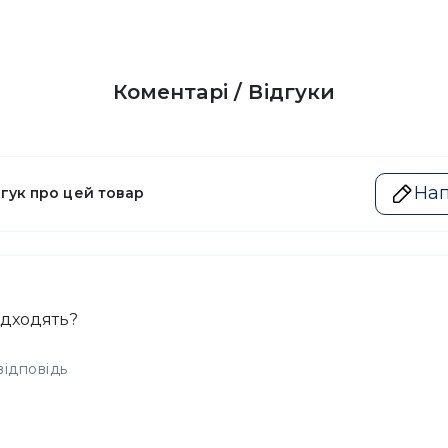
Коментарі / Відгуки
Нап
дгук про цей товар
підходять?
відповідь