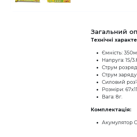
Загальний о
Технічні характ
Ємність: 350м
Напруга: 1S/3.
Струм розряду
Струм заряду
Силовий роз’є
Розміри: 67x1
Вага: 8г.
Комплектація:
Акумулятор CN