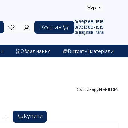
Укр
0(99)388-1515
Кошик
0(73)388-1515
0(68)388-1515
ри
Обладнання
Витратні матеріали
Код товару
HM-8164
Купити