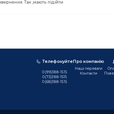
вернення. Так ,мають підійти
Телефонуйте
Про компанію
Наші переваги
Опл
0(99)388-1515
Контакти
Пове
0(73)388-1515
0(68)388-1515