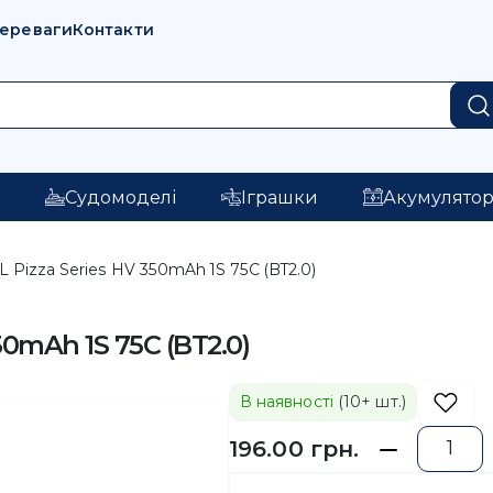
переваги
Контакти
і
Судомоделі
Іграшки
Акумулято
Pizza Series HV 350mAh 1S 75C (BT2.0)
0mAh 1S 75C (BT2.0)
В наявності
(10+ шт.)
196.00 грн.