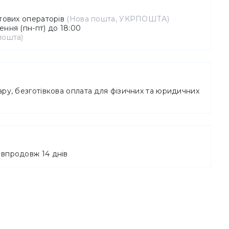
штових операторів
(Нова пошта, УКРПОШТА)
ння (пн-пт) до 18:00
пошта)
ру, безготівкова оплата для фізичних та юридичних
впродовж 14 днів