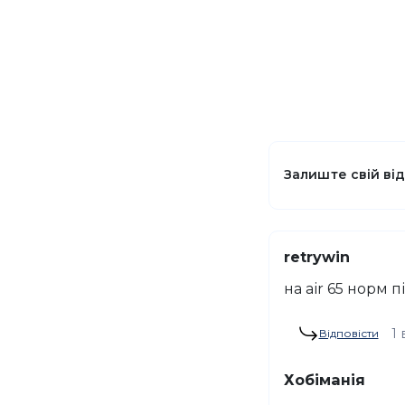
Залиште свій ві
retrywin
на air 65 норм 
1 
Відповісти
Хобіманія