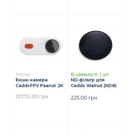
Немає
В наявності:
1
шт.
Екшн-камера
ND-фільтр для
CaddxFPV Peanut 2K
Caddx Walnut (ND8)
12775.00 грн
225.00 грн