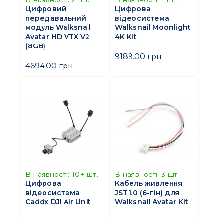
В наявності:
2
шт.
В наявності:
1
шт.
Цифровий
Цифрова
передавальний
відеосистема
модуль Walksnail
Walksnail Moonlight
Avatar HD VTX V2
4K Kit
(8GB)
9189.00 грн
4694.00 грн
В наявності:
10+
шт.
В наявності:
3
шт.
Цифрова
Кабель живлення
відеосистема
JST1.0 (6-пін) для
Caddx DJI Air Unit
Walksnail Avatar Kit