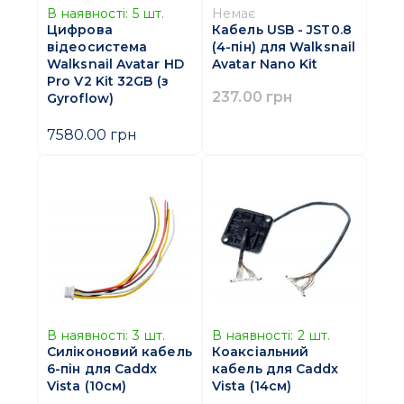
В наявності:
5
шт.
Немає
Цифрова
Кабель USB - JST0.8
відеосистема
(4-пін) для Walksnail
Walksnail Avatar HD
Avatar Nano Kit
Pro V2 Kit 32GB (з
237.00 грн
Gyroflow)
7580.00 грн
В наявності:
3
шт.
В наявності:
2
шт.
Силіконовий кабель
Коаксіальний
6-пін для Caddx
кабель для Caddx
Vista (10см)
Vista (14см)