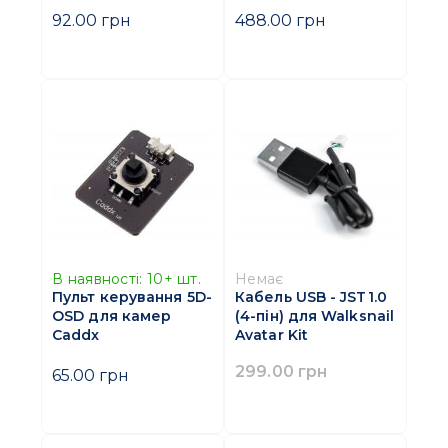
92.00 грн
488.00 грн
В наявності:
10+
шт.
Немає
Пульт керування 5D-
Кабель USB - JST1.0
OSD для камер
(4-пін) для Walksnail
Caddx
Avatar Kit
299.00 грн
65.00 грн