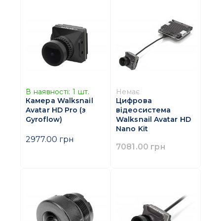
В наявності:
1
шт.
Немає
Камера Walksnail
Цифрова
Avatar HD Pro (з
відеосистема
Gyroflow)
Walksnail Avatar HD
Nano Kit
2977.00 грн
7081.00 грн