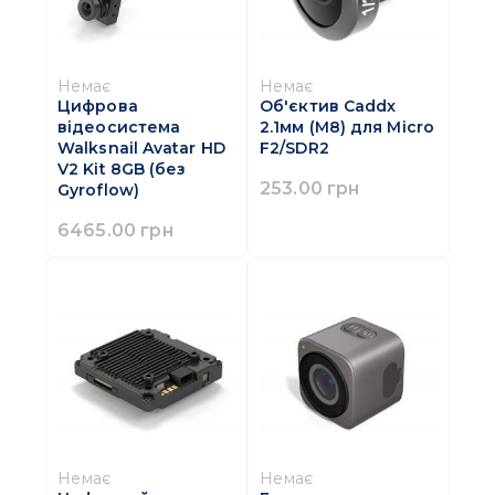
Немає
Немає
Цифрова
Об'єктив Caddx
відеосистема
2.1мм (M8) для Micro
Walksnail Avatar HD
F2/SDR2
V2 Kit 8GB (без
253.00 грн
Gyroflow)
6465.00 грн
Немає
Немає