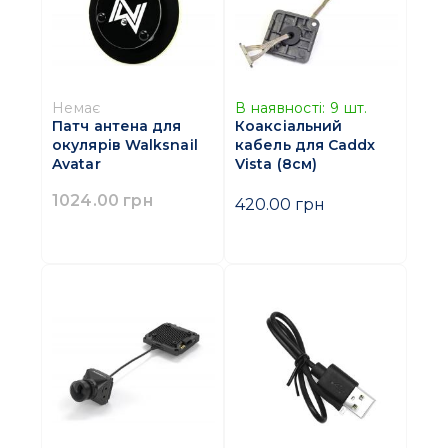
Немає
В наявності:
9
шт.
Патч антена для
Коаксіальний
окулярів Walksnail
кабель для Caddx
Avatar
Vista (8см)
1024.00 грн
420.00 грн