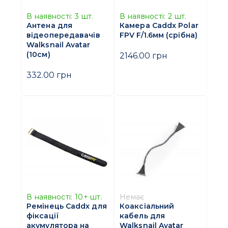
В наявності:
3
шт.
В наявності:
2
шт.
Антена для
Камера Caddx Polar
відеопередавачів
FPV F/1.6мм (срібна)
Walksnail Avatar
(10см)
2146.00 грн
332.00 грн
В наявності:
10+
шт.
Немає
Ремінець Caddx для
Коаксіальний
фіксації
кабель для
акумулятора на
Walksnail Avatar