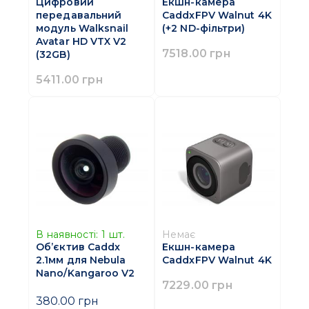
Цифровий
Екшн-камера
передавальний
CaddxFPV Walnut 4K
модуль Walksnail
(+2 ND-фільтри)
Avatar HD VTX V2
7518.00 грн
(32GB)
5411.00 грн
В наявності:
1
шт.
Немає
Об’єктив Caddx
Екшн-камера
2.1мм для Nebula
CaddxFPV Walnut 4K
Nano/Kangaroo V2
7229.00 грн
380.00 грн