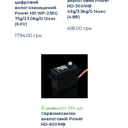
аналоговий Power
цифровий
HD-3001HB
вологозахищений
43g/3.5kg/0.14sec
Power HD WP-23KG
(4.8В)
75g/23.0kg/0.12sec
(6.0V)
418.00 грн
1794.00 грн
В наявності:
10+
шт.
Сервомеханізм
аналоговий Power
HD-6001HB