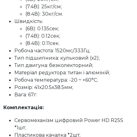
(7.4В): 25кг/см;
(8.4В): 30кг/см.
Швидкість:
(6В): 0.135сек;
(7.4В): 0.12сек;
(8.4В): 0.11сек.
Робоча частота: 1520мс/333Гц;
Тип підшипника: кульковий (х2);
Тип двигуна: безколекторний;
Матеріал редуктора: титан і алюміній;
Робоча температура: -20 ~ +60°C;
Розмір: 41х20.5х38.5мм;
Вага: 67г.
Комплектація:
Сервомеханізм цифровий Power HD R25S
*1шт;
Пластикова качалка *2шт;