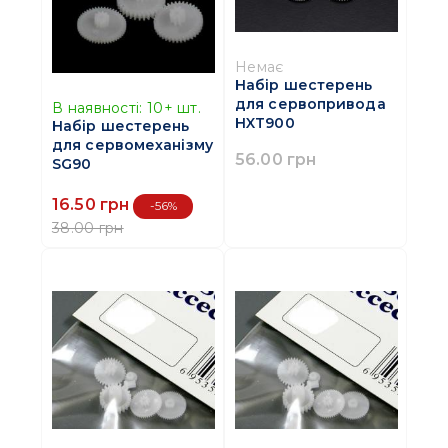
Немає
Набір шестерень
для сервопривода
В наявності:
10+
шт.
HXT900
Набір шестерень
для сервомеханізму
56.00 грн
SG90
16.50 грн
-56%
38.00 грн