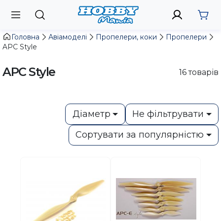
Головна
Авіамоделі
Пропелери, коки
Пропелери
APC Style
APC Style
16
товарів
Діаметр
Не фільтрувати
Сортувати за популярністю