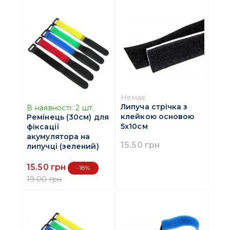
Немає
Липуча стрічка з
В наявності:
2
шт.
клейкою основою
Ремінець (30см) для
5x10см
фіксації
акумулятора на
15.50 грн
липучці (зелений)
15.50 грн
-18%
19.00 грн