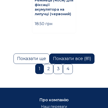
Ремінець (40см) для
фіксації
акумулятора на
липучці (червоний)
18.50 грн
Показати ще
Показати все (81)
1
2
3
4
Про компанію
Наші переваги