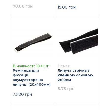
70.00 грн
15.00 грн
В наявності:
10+
шт.
Немає
Ремінець для
Липуча стрічка з
фіксації
клейкою основою
акумулятора на
2x10см
липучці (20х400мм)
5.75 грн
73.00 грн