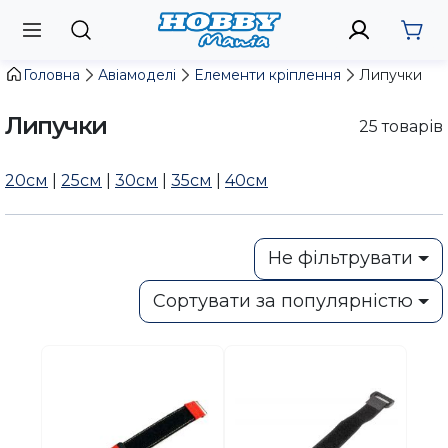
Головна
Авіамоделі
Елементи кріплення
Липучки
Липучки
25
товарів
20см
|
25см
|
30см
|
35см
|
40см
Не фільтрувати
Сортувати за популярністю