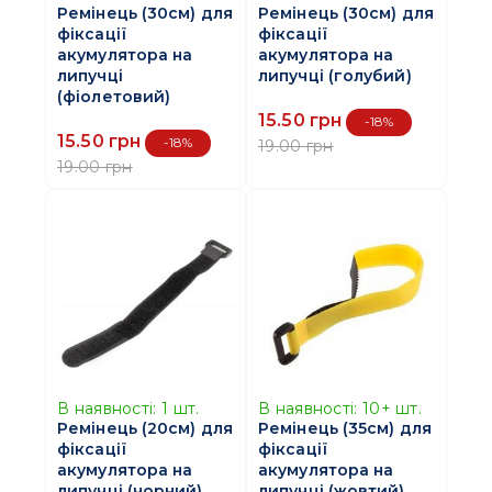
Ремінець (30см) для
Ремінець (30см) для
фіксації
фіксації
акумулятора на
акумулятора на
липучці
липучці (голубий)
(фіолетовий)
15.50 грн
-18%
15.50 грн
-18%
19.00 грн
19.00 грн
В наявності:
1
шт.
В наявності:
10+
шт.
Ремінець (20см) для
Ремінець (35см) для
фіксації
фіксації
акумулятора на
акумулятора на
липучці (чорний)
липучці (жовтий)