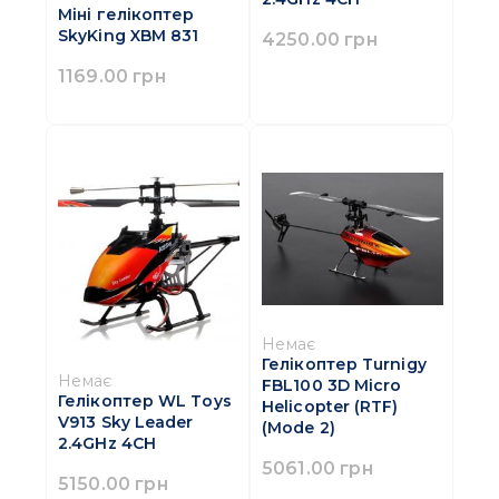
Міні гелікоптер
SkyKing XBM 831
4250.00 грн
1169.00 грн
Немає
Гелікоптер Turnigy
Немає
FBL100 3D Micro
Гелікоптер WL Тoys
Helicopter (RTF)
V913 Sky Leader
(Mode 2)
2.4GHz 4CH
5061.00 грн
5150.00 грн