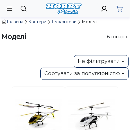
Головна
Коптери
Гелікоптери
Моделі
Моделі
6
товарів
Не фільтрувати
Сортувати за популярністю