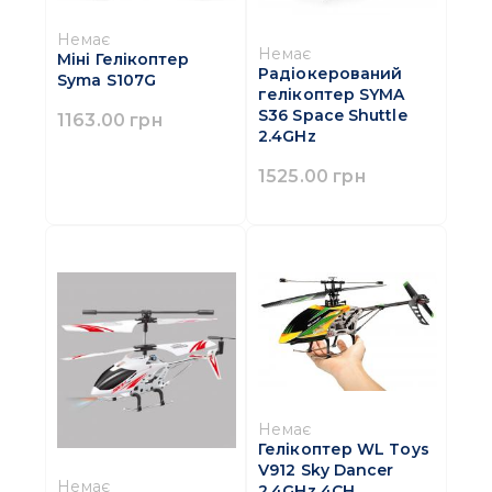
Немає
Немає
Міні Гелікоптер
Радіокерований
Syma S107G
гелікоптер SYMA
S36 Space Shuttle
1163.00 грн
2.4GHz
1525.00 грн
Немає
Гелікоптер WL Тoys
V912 Sky Dancer
Немає
2.4GHz 4CH