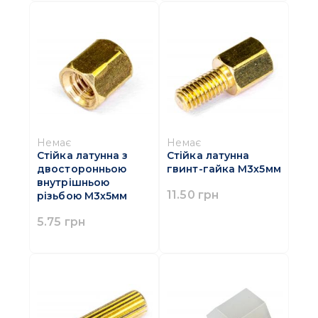
Немає
Немає
Стійка латунна з
Стійка латунна
двосторонньою
гвинт-гайка M3х5мм
внутрішньою
11.50 грн
різьбою M3х5мм
5.75 грн