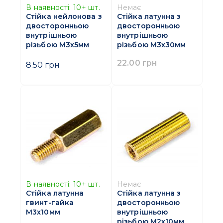
В наявності:
10+
шт.
Немає
Стійка нейлонова з
Стійка латунна з
двосторонньою
двосторонньою
внутрішньою
внутрішньою
різьбою M3х5мм
різьбою M3х30мм
22.00 грн
8.50 грн
В наявності:
10+
шт.
Немає
Стійка латунна
Стійка латунна з
гвинт-гайка
двосторонньою
M3х10мм
внутрішньою
різьбою M2х10мм