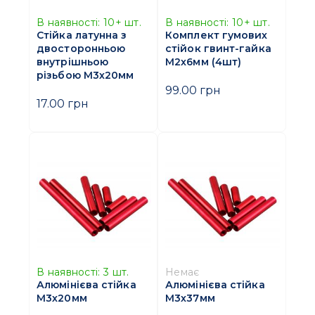
В наявності:
10+
шт.
В наявності:
10+
шт.
Стійка латунна з
Комплект гумових
двосторонньою
стійок гвинт-гайка
внутрішньою
M2х6мм (4шт)
різьбою M3х20мм
99.00 грн
17.00 грн
В наявності:
3
шт.
Немає
Алюмінієва стійка
Алюмінієва стійка
M3х20мм
M3х37мм