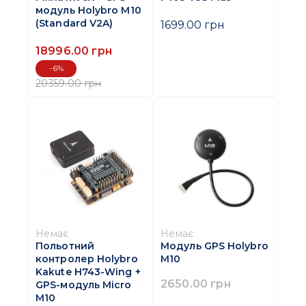
модуль Holybro M10
(Standard V2A)
1699.00 грн
18996.00 грн
-6%
20359.00 грн
Немає
Немає
Польотний
Модуль GPS Holybro
контролер Holybro
M10
Kakute H743-Wing +
2650.00 грн
GPS-модуль Micro
M10