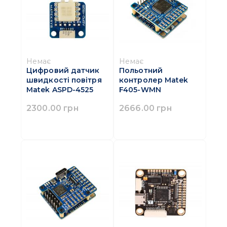
Немає
Немає
Цифровий датчик
Польотний
швидкості повітря
контролер Matek
Matek ASPD-4525
F405-WMN
2300.00 грн
2666.00 грн