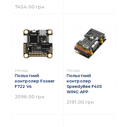
7454.00 грн
Немає
Немає
Польотний
Польотний
контролер Foxeer
контролер
F722 V4
SpeedyBee F405
WING APP
2096.00 грн
2191.00 грн