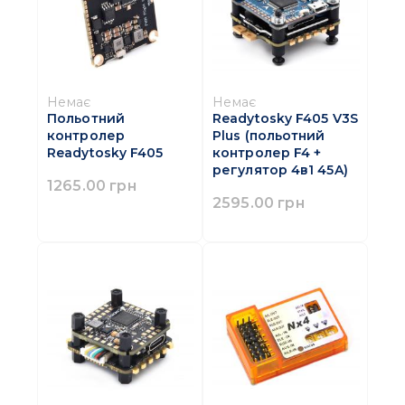
Немає
Немає
Польотний
Readytosky F405 V3S
контролер
Plus (польотний
Readytosky F405
контролер F4 +
регулятор 4в1 45A)
1265.00 грн
2595.00 грн