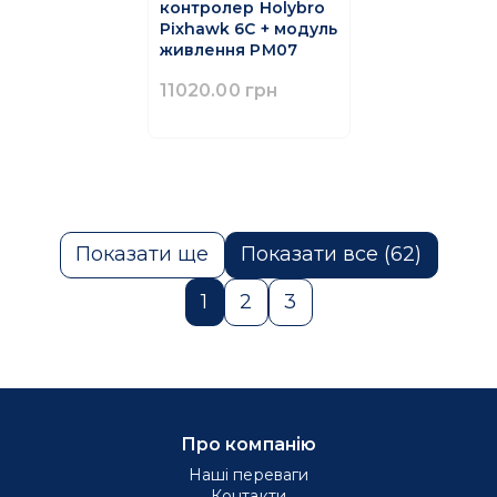
контролер Holybro
Pixhawk 6C + модуль
живлення PM07
11020.00 грн
Показати ще
Показати все (62)
1
2
3
Про компанію
Наші переваги
Контакти