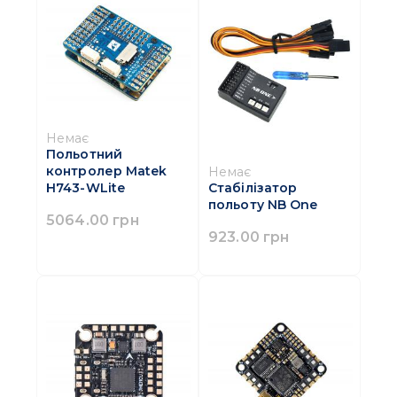
Немає
Польотний
контролер Matek
Немає
H743-WLite
Стабілізатор
польоту NB One
5064.00 грн
923.00 грн