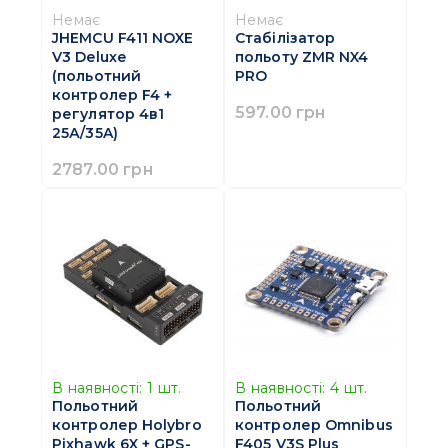
Немає
Немає
JHEMCU F411 NOXE
Стабілізатор
V3 Deluxe
польоту ZMR NX4
(польотний
PRO
контролер F4 +
597.00 грн
регулятор 4в1
25А/35A)
2787.00 грн
В наявності:
1
шт.
В наявності:
4
шт.
Польотний
Польотний
контролер Holybro
контролер Omnibus
Pixhawk 6X + GPS-
F405 V3S Plus