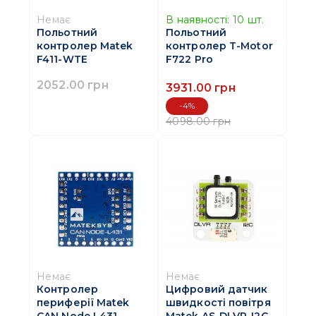
Немає
В наявності:
10
шт.
Польотний
Польотний
контролер Matek
контролер T-Motor
F411-WTE
F722 Pro
2052.00 грн
3931.00 грн
-4%
4098.00 грн
Немає
Немає
Контролер
Цифровий датчик
периферії Matek
швидкості повітря
CAN Node L431
Matek AS-DLVR-I2C