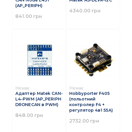
(AP_PERIPH)
4340.00 грн
841.00 грн
Немає
Немає
Адаптер Matek CAN-
Hobbyporter F405
L4-PWM (AP_PERIPH
(польотний
DRONECAN в PWM)
контролер F4 +
регулятор 4в1 55A)
848.00 грн
2732.00 грн