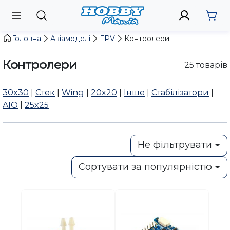
Головна
Авіамоделі
FPV
Контролери
Контролери
25
товарів
30x30
|
Стек
|
Wing
|
20x20
|
Інше
|
Стабілізатори
|
AIO
|
25x25
Не фільтрувати
Сортувати за популярністю