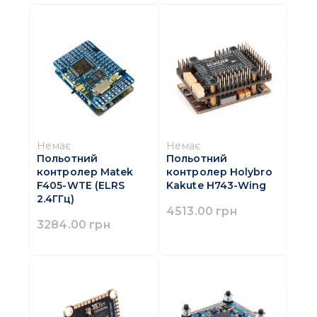
Немає
Немає
Польотний
Польотний
контролер Matek
контролер Holybro
F405-WTE (ELRS
Kakute H743-Wing
2.4ГГц)
4513.00 грн
3284.00 грн