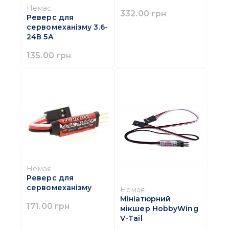
Немає
332.00 грн
Реверс для
сервомеханізму 3.6-
24В 5А
135.00 грн
Немає
Реверс для
сервомеханізму
Немає
Мініатюрний
171.00 грн
мікшер HobbyWing
V-Tail