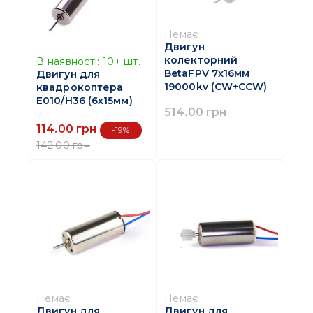
Немає
Двигун
колекторний
В наявності:
10+
шт.
BetaFPV 7x16мм
Двигун для
19000kv (CW+CCW)
квадрокоптера
E010/H36 (6х15мм)
514.00 грн
114.00 грн
-19%
142.00 грн
Немає
Немає
Двигун для
Двигун для