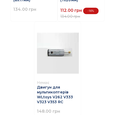
134.00 грн
112.00 грн
-16%
134.00 грн
Немає
Двигун для
мультикоптерів
WLtoys V262 V333
V323 V353 RC
148.00 грн