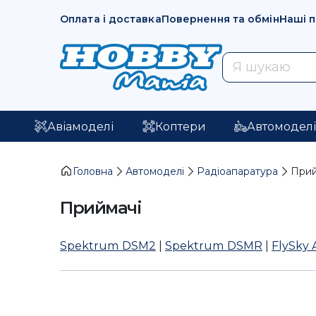
Оплата і доставка
Повернення та обмін
Наші 
Авіамоделі
Коптери
Автомодел
Головна
Автомоделі
Радіоапаратура
Прий
Приймачі
Spektrum DSM2
|
Spektrum DSMR
|
FlySky