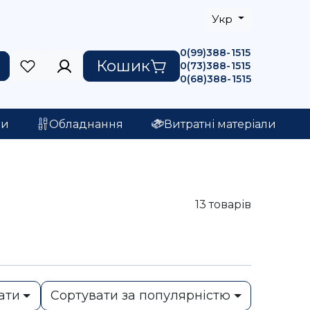
Укр
0(99)388-1515
Кошик
0(73)388-1515
0(68)388-1515
ри
Обладнання
Витратні матеріали
13
товарів
ати
Сортувати за популярністю