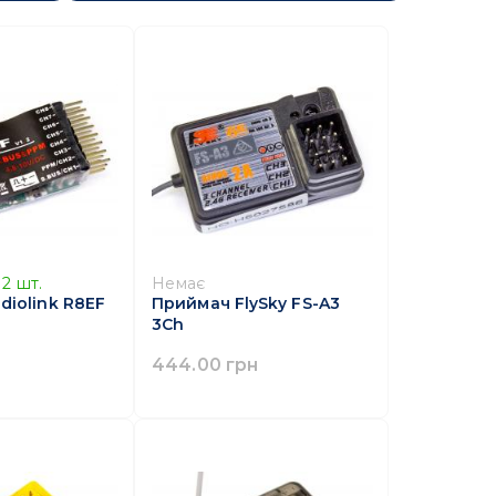
2
шт.
Немає
diolink R8EF
Приймач FlySky FS-A3
3Ch
444.00 грн