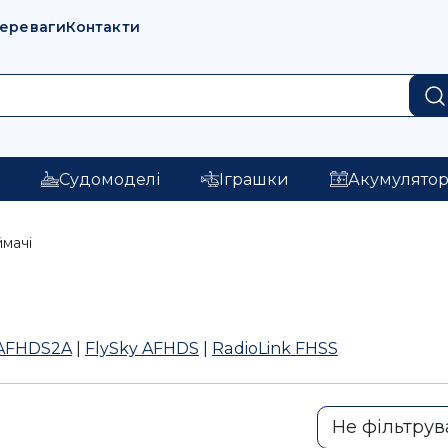
переваги
Контакти
і
Судомоделі
Іграшки
Акумулято
мачі
 AFHDS2A
|
FlySky AFHDS
|
RadioLink FHSS
Не фільтрув