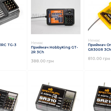
Немає
Немає
lRC TG-3
Приймач Or
Приймач HobbyKing GT-
GR300R 3C
2R 3Ch
810.00 грн
388.00 грн