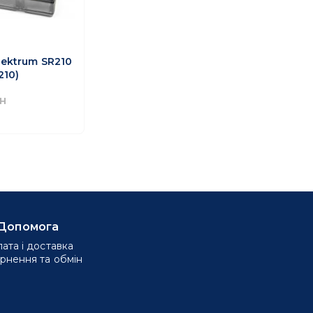
ektrum SR210
210)
н
Допомога
ата і доставка
рнення та обмін