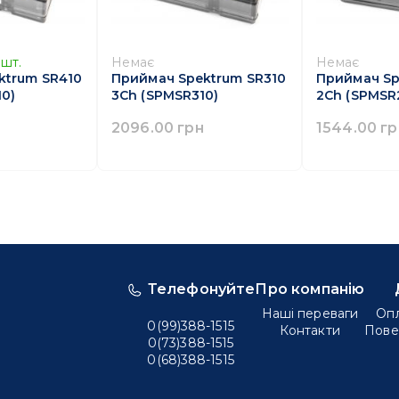
шт.
Немає
Немає
ktrum SR410
Приймач Spektrum SR310
Приймач Sp
0)
3Ch (SPMSR310)
2Ch (SPMSR
2096.00 грн
1544.00 гр
Телефонуйте
Про компанію
Наші переваги
Опл
0(99)388-1515
Контакти
Пове
0(73)388-1515
0(68)388-1515