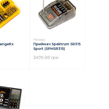
Немає
angeRx
Приймач Spektrum SR315
h
Sport (SPMSR315)
2470.00 грн