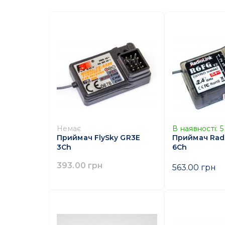
Немає
В наявності:
5
Приймач FlySky GR3E
Приймач Radi
3Сh
6Ch
393.00 грн
563.00 грн