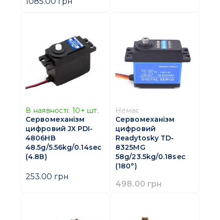
1085.00 грн
В наявності:
10+
шт.
Немає
Сервомеханізм
Сервомеханізм
цифровий JX PDI-
цифровий
4806HB
Readytosky TD-
48.5g/5.56kg/0.14sec
8325MG
(4.8В)
58g/23.5kg/0.18sec
(180°)
253.00 грн
498.00 грн