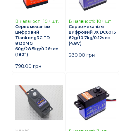
В наявності:
10+
шт.
В наявності:
10+
шт.
Сервомеханізм
Сервомеханізм
цифровий
цифровий JX DC6015
TiankongRC TD-
62g/10.7kg/0.12sec
8130MG
(4.8V)
60g/28.5kg/0.26sec
(180°)
580.00 грн
798.00 грн
Немає