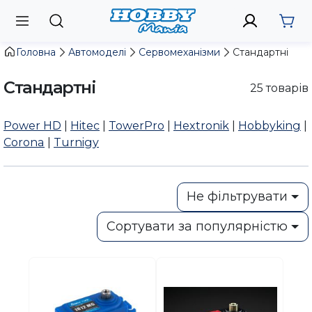
Головна
Автомоделі
Сервомеханізми
Стандартні
Стандартні
25
товарів
Power HD
|
Hitec
|
TowerPro
|
Hextronik
|
Hobbyking
|
Corona
|
Turnigy
Не фільтрувати
Сортувати за популярністю