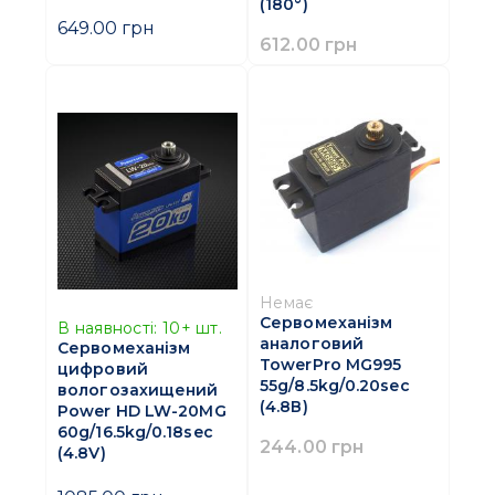
(180°)
649.00 грн
612.00 грн
Немає
Сервомеханізм
В наявності:
10+
шт.
аналоговий
Сервомеханізм
TowerPro MG995
цифровий
55g/8.5kg/0.20sec
вологозахищений
(4.8В)
Power HD LW-20MG
60g/16.5kg/0.18sec
244.00 грн
(4.8V)