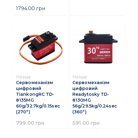
1794.00 грн
Немає
Немає
Сервомеханізм
Сервомеханізм
цифровий
цифровий
TiankongRC TD-
Readytosky TD-
8135MG
8130MG
60g/32.7kg/0.15sec
56g/29.5kg/0.24sec
(270°)
(360°)
799.00 грн
591.00 грн