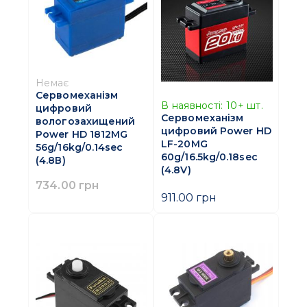
Немає
Сервомеханізм
В наявності:
10+
шт.
цифровий
Сервомеханізм
вологозахищений
цифровий Power HD
Power HD 1812MG
LF-20MG
56g/16kg/0.14sec
60g/16.5kg/0.18sec
(4.8В)
(4.8V)
734.00 грн
911.00 грн