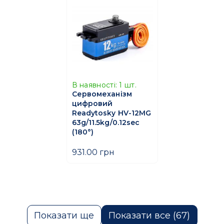
В наявності:
1
шт.
Сервомеханізм
цифровий
Readytosky HV-12MG
63g/11.5kg/0.12sec
(180°)
931.00 грн
Показати ще
Показати все (67)