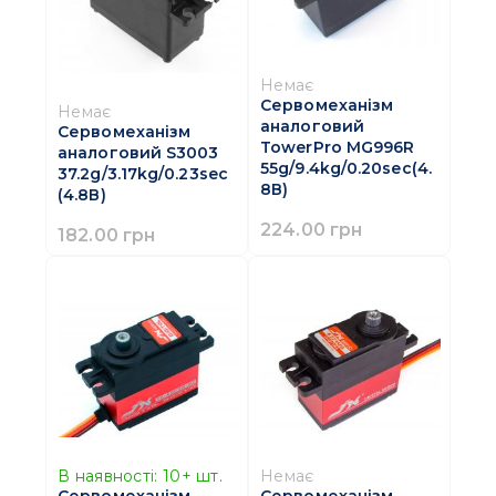
Немає
Сервомеханізм
Немає
аналоговий
Сервомеханізм
TowerPro MG996R
аналоговий S3003
55g/9.4kg/0.20sec(4.
37.2g/3.17kg/0.23sec
8В)
(4.8В)
224.00 грн
182.00 грн
В наявності:
10+
шт.
Немає