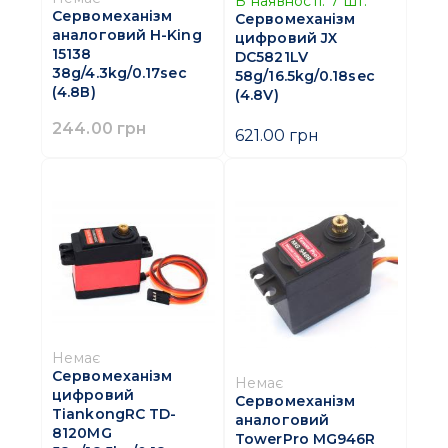
В наявності:
7
шт.
Сервомеханізм
Сервомеханізм
аналоговий H-King
цифровий JX
15138
DC5821LV
38g/4.3kg/0.17sec
58g/16.5kg/0.18sec
(4.8В)
(4.8V)
244.00 грн
621.00 грн
Немає
Сервомеханізм
Немає
цифровий
Сервомеханізм
TiankongRC TD-
аналоговий
8120MG
TowerPro MG946R