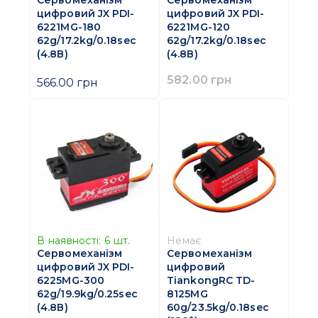
Сервомеханізм
Сервомеханізм
цифровий JX PDI-
цифровий JX PDI-
6221MG-180
6221MG-120
62g/17.2kg/0.18sec
62g/17.2kg/0.18sec
(4.8В)
(4.8В)
582.00 грн
566.00 грн
В наявності:
6
шт.
Немає
Сервомеханізм
Сервомеханізм
цифровий JX PDI-
цифровий
6225MG-300
TiankongRC TD-
62g/19.9kg/0.25sec
8125MG
(4.8В)
60g/23.5kg/0.18sec