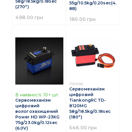
58g/18.5kg/0.18sec
55g/10.5kg/0.20sec(4.
(270°)
8В)
498.00 грн
180.00 грн
Немає
Сервомеханізм
цифровий
В наявності:
10+
шт.
TiankongRC TD-
Сервомеханізм
8120MG
цифровий
58g/18.5kg/0.18sec
вологозахищений
(180°)
Power HD WP-23KG
75g/23.0kg/0.12sec
546.00 грн
(6.0V)