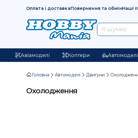
Оплата і доставка
Повернення та обмін
Наші 
Авіамоделі
Коптери
Автомодел
Головна
Автомоделі
Двигуни
Охолоджен
Охолодження