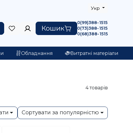
Укр
0(99)388-1515
Кошик
0(73)388-1515
0(68)388-1515
ри
Обладнання
Витратні матеріали
4
товарів
ати
Сортувати за популярністю