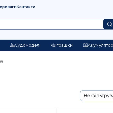
переваги
Контакти
і
Судомоделі
Іграшки
Акумулято
ня
Не фільтрув