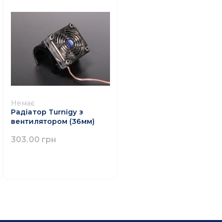
Немає
Радіатор Turnigy з
вентилятором (36мм)
303.00 грн