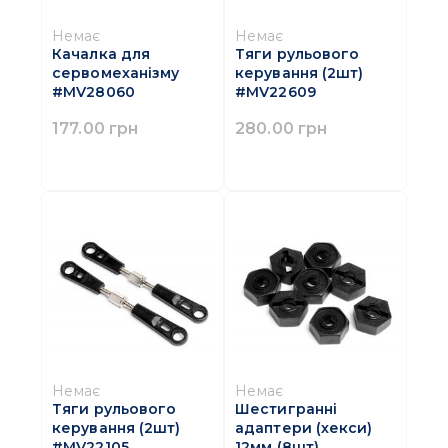
Немає
Немає
Качалка для
Тяги рульового
сервомеханізму
керування (2шт)
#MV28060
#MV22609
177.00 грн
280.00 грн
Немає
Немає
Тяги рульового
Шестигранні
керування (2шт)
адаптери (хекси)
#MV22105
12мм (8шт)